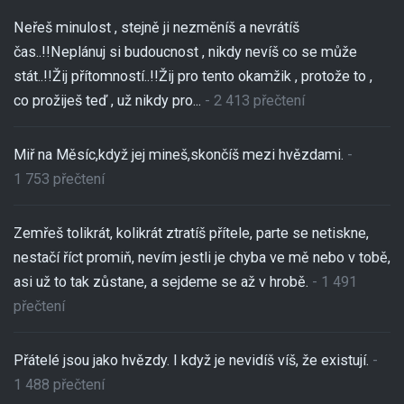
Neřeš minulost , stejně ji nezměníš a nevrátíš
čas..!!Neplánuj si budoucnost , nikdy nevíš co se může
stát..!!Žij přítomností..!!Žij pro tento okamžik , protože to ,
co prožiješ teď , už nikdy pro...
- 2 413 přečtení
Miř na Měsíc,když jej mineš,skončíš mezi hvězdami.
-
1 753 přečtení
Zemřeš tolikrát, kolikrát ztratíš přítele, parte se netiskne,
nestačí říct promiň, nevím jestli je chyba ve mě nebo v tobě,
asi už to tak zůstane, a sejdeme se až v hrobě.
- 1 491
přečtení
Přátelé jsou jako hvězdy. I když je nevidíš víš, že existují.
-
1 488 přečtení