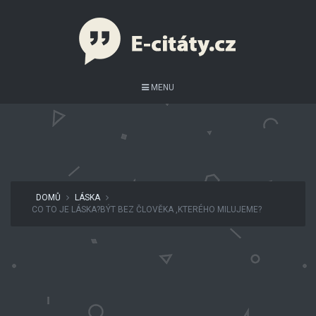
MENU
DOMŮ
LÁSKA
CO TO JE LÁSKA?BÝT BEZ ČLOVĚKA ,KTERÉHO MILUJEME?