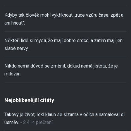
Kdyby tak člověk mohl vykřiknout, „ruce vzůru čase, zpět a
ani hnout“.
Někteří lidé si myslí, že mají dobré srdce, a zatím mají jen
slabé nervy.
Nikdo nemá důvod se změnit, dokud nemá jistotu, že je
milován.
Nejoblíbenější citáty
Takový je život, řekl klaun se slzama v očích a namaloval si
úsměv.
- 2 414 přečtení