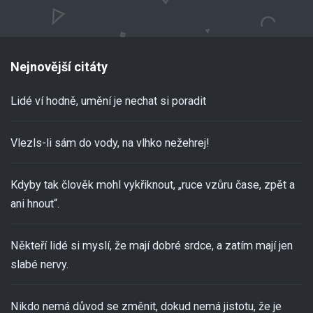
Nejnovější citáty
Lidé ví hodně, umění je nechat si poradit
Vlezls-li sám do vody, na vlhko nežehrej!
Kdyby tak člověk mohl vykřiknout, „ruce vzůru čase, zpět a
ani hnout“.
Někteří lidé si myslí, že mají dobré srdce, a zatím mají jen
slabé nervy.
Nikdo nemá důvod se změnit, dokud nemá jistotu, že je