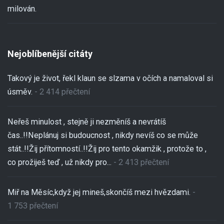
milován.
Nejoblíbenější citáty
Takový je život, řekl klaun se slzama v očích a namaloval si
úsměv.
- 2 414 přečtení
Neřeš minulost , stejně ji nezměníš a nevrátíš
čas..!!Neplánuj si budoucnost , nikdy nevíš co se může
stát..!!Žij přítomností..!!Žij pro tento okamžik , protože to ,
co prožiješ teď , už nikdy pro...
- 2 413 přečtení
Miř na Měsíc,když jej mineš,skončíš mezi hvězdami.
-
1 753 přečtení