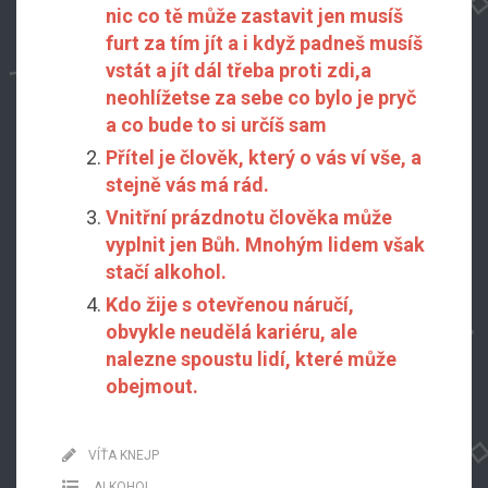
nic co tě může zastavit jen musíš
furt za tím jít a i když padneš musíš
vstát a jít dál třeba proti zdi,a
neohlížetse za sebe co bylo je pryč
a co bude to si určíš sam
Přítel je člověk, který o vás ví vše, a
stejně vás má rád.
Vnitřní prázdnotu člověka může
vyplnit jen Bůh. Mnohým lidem však
stačí alkohol.
Kdo žije s otevřenou náručí,
obvykle neudělá kariéru, ale
nalezne spoustu lidí, které může
obejmout.
VÍŤA KNEJP
ALKOHOL