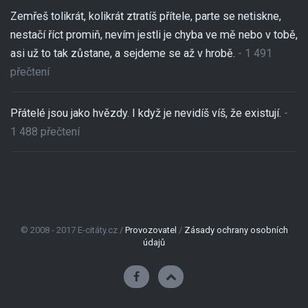
Zemřeš tolikrát, kolikrát ztratíš přítele, parte se netiskne,
nestačí říct promiň, nevím jestli je chyba ve mě nebo v tobě,
asi už to tak zůstane, a sejdeme se až v hrobě.
- 1 491
přečtení
Přátelé jsou jako hvězdy. I když je nevidíš víš, že existují.
-
1 488 přečtení
© 2008 - 2017 E-citáty.cz /
Provozovatel
/
Zásady ochrany osobních
údajů