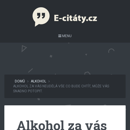
MENU
DOMŮ
ALKOHOL
ALKOHOL ZA VÁS NEUDĚLÁ VŠE CO BUDE CHTÍT, MŮŽE VÁS
SNADNO POTOPIT.
Alkohol za vás