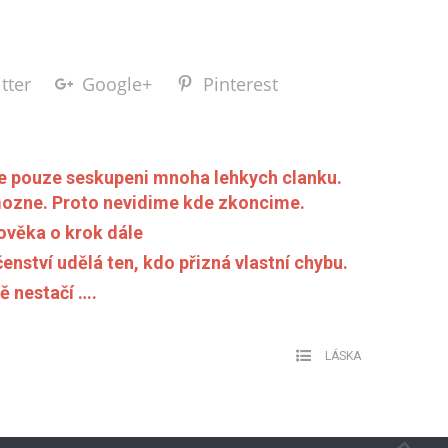
tter
Google+
Pinterest
t je pouze seskupeni mnoha lehkych clanku.
emozne. Proto nevidime kde zkoncime.
ověka o krok dále
enství udělá ten, kdo přizná vlastní chybu.
tě nestačí ….
LÁSKA