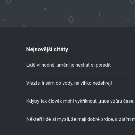
Nejnovější citáty
Lidé ví hodně, umění je nechat si poradit
Vlezls-li sám do vody, na vlhko nežehrej!
Kdyby tak člověk mohl vykřiknout, „ruce vzůru čase, 
Někteří lidé si myslí, že mají dobré srdce, a zatím m