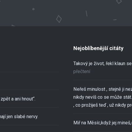
Nejoblíbenější citáty
Takový je život, řekl klaun 
přečtení
Neřeš minulost , stejně ji ne
nikdy nevíš co se může stát..
zpět a ani hnout“.
, co prožiješ teď , už nikdy pro
ají jen slabé nervy.
Miř na Měsíc,když jej mineš