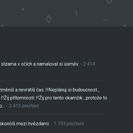
se slzama v očích a namaloval si úsměv.
- 2 414
změníš a nevrátíš čas..!!Neplánuj si budoucnost ,
!!Žij přítomností..!!Žij pro tento okamžik , protože to
...
- 2 413 přečtení
,skončíš mezi hvězdami.
- 1 753 přečtení