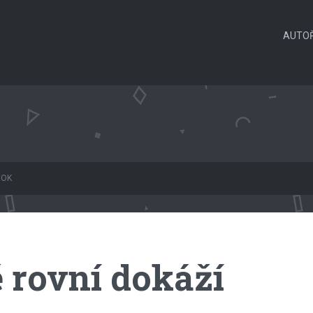
AUTOŘ
ROK
 rovní dokáží