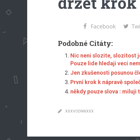
držet krok
Facebook
Twi
Podobné Citáty:
Nic neni slozite, slozitos
Pouze lide hledaji veci n
Jen zkušenosti posunou čl
První krok k nápravě společ
někdy pouze slova : miluji 
XXXVODNIKXXX