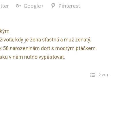
tter
Google+
Pinterest
ckým.
života, kdy je žena šťastná a muž ženatý.
 k 58.narozeninám dort s modrým ptáčkem.
ásku v něm nutno vypěstovat.
ŽIVOT