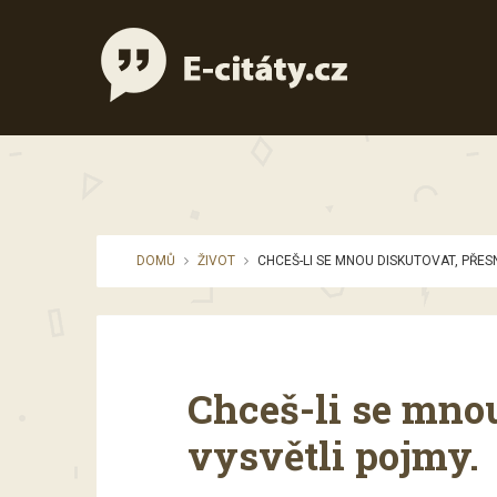
DOMŮ
ŽIVOT
CHCEŠ-LI SE MNOU DISKUTOVAT, PŘES
Chceš-li se mno
vysvětli pojmy.