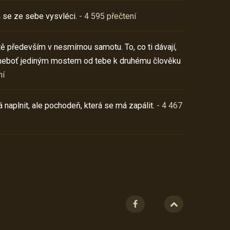
 se ze sebe vysvléci.
- 4 595 přečtení
í tě především v nesmírnou samotu. To, co ti dávají,
neboť jediným mostem od tebe k druhému člověku
ní
 naplnit, ale pochodeň, která se má zapálit.
- 4 467