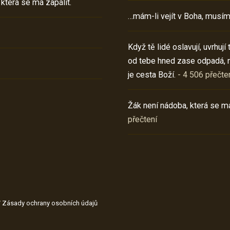
 která se má zapálit.
…mám-li vejít v Boha, musím
Když tě lidé oslavují, uvrhuj
od tebe hned zase odpadá, 
je cesta Boží.
- 4 506 přečte
Žák není nádoba, která se má
přečtení
/
Zásady ochrany osobních údajů