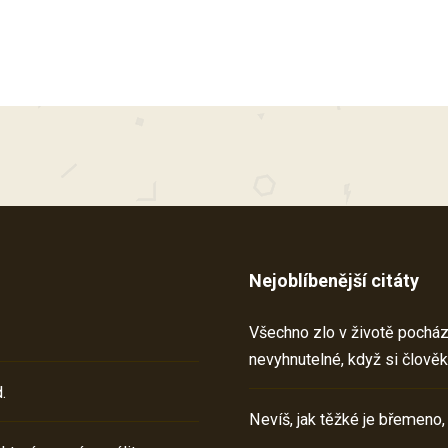
Nejoblíbenější citáty
Všechno zlo v životě pochází 
nevyhnutelné, když si člověk
.
Nevíš, jak těžké je břemeno,