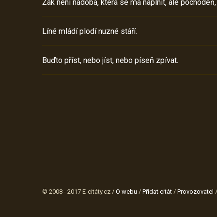
Žák není nádoba, která se má naplnit, ale pochodeň,
Líné mládí plodí nuzné stáří.
Buďto příst, nebo jíst, nebo píseň zpívat.
© 2008 - 2017 E-citáty.cz /
O webu
/
Přidat citát
/
Provozovatel