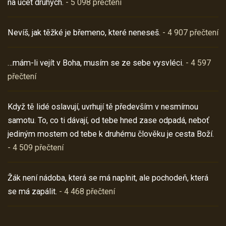
na účet druhých.
- 5 098 přečtení
Nevíš, jak těžké je břemeno, které neneseš.
- 4 907 přečtení
…mám-li vejít v Boha, musím se ze sebe vysvléci.
- 4 597
přečtení
Když tě lidé oslavují, uvrhují tě především v nesmírnou
samotu. To, co ti dávají, od tebe hned zase odpadá, neboť
jediným mostem od tebe k druhému člověku je cesta Boží.
- 4 509 přečtení
Žák není nádoba, která se má naplnit, ale pochodeň, která
se má zapálit.
- 4 468 přečtení