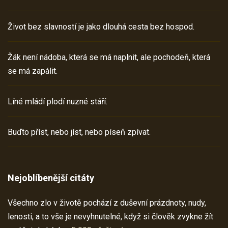
Život bez slavností je jako dlouhá cesta bez hospod.
Žák není nádoba, která se má naplnit, ale pochodeň, která
se má zapálit.
Líné mládí plodí nuzné stáří.
Buďto příst, nebo jíst, nebo píseň zpívat.
Nejoblíbenější citáty
Všechno zlo v životě pochází z duševní prázdnoty, nudy,
lenosti, a to vše je nevyhnutelné, když si člověk zvykne žít