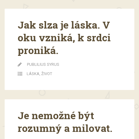
Jak slza je láska. V
oku vzniká, k srdci
proniká.
PUBLILIUS SYRUS
LÁSKA
,
ŽIVOT
Je nemožné být
rozumný a milovat.