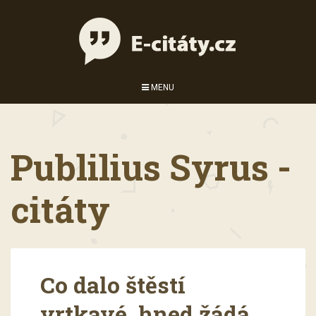
MENU
Publilius Syrus -
citáty
Co dalo štěstí
vrtkavé, hned žádá