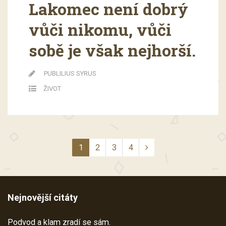
Lakomec není dobrý
vůči nikomu, vůči
sobě je však nejhorší.
PUBLILIUS SYRUS
ŽIVOT
1
2
3
4
Nejnovější citáty
Podvod a klam zradí se sám.