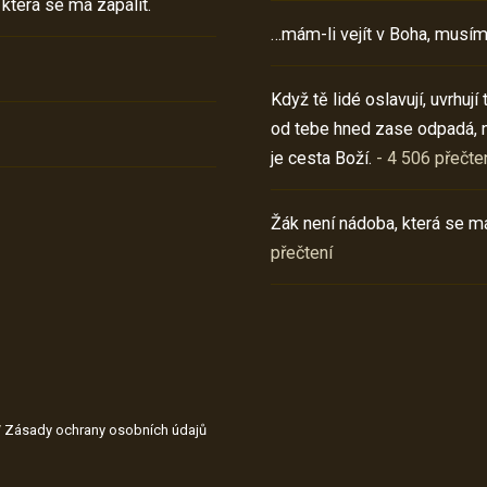
 která se má zapálit.
…mám-li vejít v Boha, musím
Když tě lidé oslavují, uvrhuj
od tebe hned zase odpadá, 
je cesta Boží.
- 4 506 přečte
Žák není nádoba, která se má
přečtení
/
Zásady ochrany osobních údajů