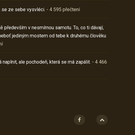
 se ze sebe vysvléci.
- 4 595 přečtení
í tě především v nesmírnou samotu. To, co ti dávají,
neboť jediným mostem od tebe k druhému člověku
ní
 naplnit, ale pochodeň, která se má zapálit.
- 4 466