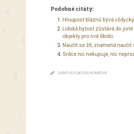
Podobné citáty:
Hloupost bláznů bývá vždyck
Lidská bytost zůstává do jisté 
objekty pro své libido.
Naučit se žít, znamená naučit 
Srdce nic nekupuje, nic nepro
QUINTUS FLACCUS HORATIUS