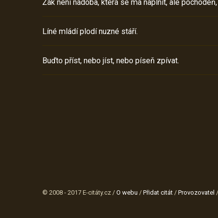
Žák není nádoba, která se má naplnit, ale pochodeň,
Líné mládí plodí nuzné stáří.
Buďto příst, nebo jíst, nebo píseň zpívat.
© 2008 - 2017 E-citáty.cz /
O webu
/
Přidat citát
/
Provozovatel