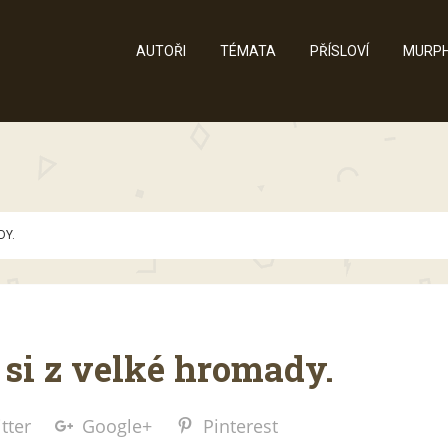
AUTOŘI
TÉMATA
PŘÍSLOVÍ
MURPH
DY.
 si z velké hromady.
tter
Google+
Pinterest