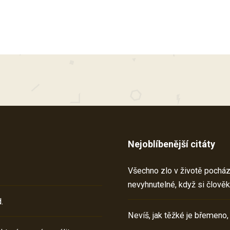
Nejoblíbenější citáty
Všechno zlo v životě pochází 
nevyhnutelné, když si člověk
.
Nevíš, jak těžké je břemeno,