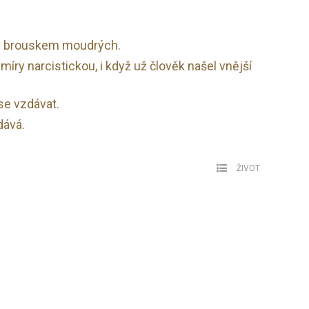
y brouskem moudrých.
míry narcistickou, i když už člověk našel vnější
se vzdávat.
dává.
ŽIVOT