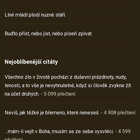
Líné mládí plodí nuzné stáří.
Buďto příst, nebo jíst, nebo píseň zpívat.
Nejoblíbenější citáty
Všechno zlo v životě pochází z duševní prázdnoty, nudy,
lenosti, a to vše je nevyhnutelné, když si člověk zvykne žít
na účet druhých.
- 5 099 přečtení
Nevíš, jak těžké je břemeno, které neneseš.
- 4 908 přečtení
…mám-li vejít v Boha, musím se ze sebe vysvléci.
- 4 599
přečtení