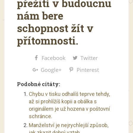
přežití v budoucnu
nám bere
schopnost žít v
přítomnosti.
Facebook
Twitter
Google+
Pinterest
Podobné citáty:
Chybu v tisku odhalíš teprve tehdy,
až si prohlížíš kopii a obálka s
originálem je už hozena v poštovní
schránce.
Manželství je nejrychlejší způsob,
jak zkazit dobrý vztah.