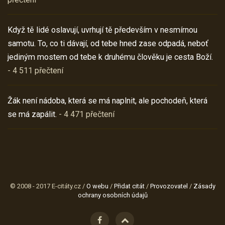
Když tě lidé oslavují, uvrhují tě především v nesmírnou
samotu. To, co ti dávají, od tebe hned zase odpadá, neboť
jediným mostem od tebe k druhému člověku je cesta Boží.
- 4 511 přečtení
Žák není nádoba, která se má naplnit, ale pochodeň, která
se má zapálit.
- 4 471 přečtení
© 2008 - 2017 E-citáty.cz /
O webu
/
Přidat citát
/
Provozovatel
/
Zásady
ochrany osobních údajů