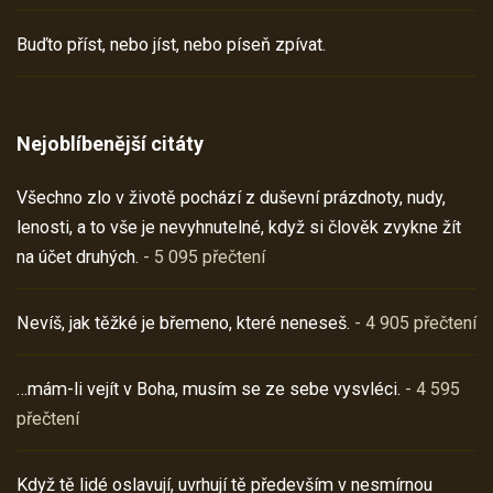
Buďto příst, nebo jíst, nebo píseň zpívat.
Nejoblíbenější citáty
Všechno zlo v životě pochází z duševní prázdnoty, nudy,
lenosti, a to vše je nevyhnutelné, když si člověk zvykne žít
na účet druhých.
- 5 095 přečtení
Nevíš, jak těžké je břemeno, které neneseš.
- 4 905 přečtení
…mám-li vejít v Boha, musím se ze sebe vysvléci.
- 4 595
přečtení
Když tě lidé oslavují, uvrhují tě především v nesmírnou