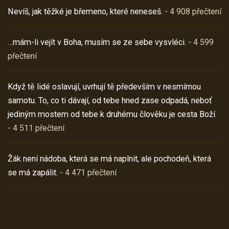
Nevíš, jak těžké je břemeno, které neneseš.
- 4 908 přečtení
…mám-li vejít v Boha, musím se ze sebe vysvléci.
- 4 599
přečtení
Když tě lidé oslavují, uvrhují tě především v nesmírnou
samotu. To, co ti dávají, od tebe hned zase odpadá, neboť
jediným mostem od tebe k druhému člověku je cesta Boží.
- 4 511 přečtení
Žák není nádoba, která se má naplnit, ale pochodeň, která
se má zapálit.
- 4 471 přečtení