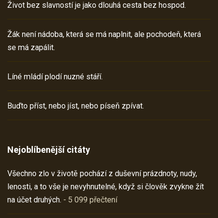
Život bez slavností je jako dlouhá cesta bez hospod.
Žák není nádoba, která se má naplnit, ale pochodeň, která
se má zapálit.
Líné mládí plodí nuzné stáří.
Buďto příst, nebo jíst, nebo píseň zpívat.
Nejoblíbenější citáty
Všechno zlo v životě pochází z duševní prázdnoty, nudy,
lenosti, a to vše je nevyhnutelné, když si člověk zvykne žít
na účet druhých.
- 5 099 přečtení