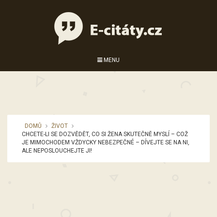
MENU
DOMŮ
ŽIVOT
CHCETE-LI SE DOZVĚDĚT, CO SI ŽENA SKUTEČNĚ MYSLÍ – COŽ
JE MIMOCHODEM VŽDYCKY NEBEZPEČNÉ – DÍVEJTE SE NA NI,
ALE NEPOSLOUCHEJTE JI!