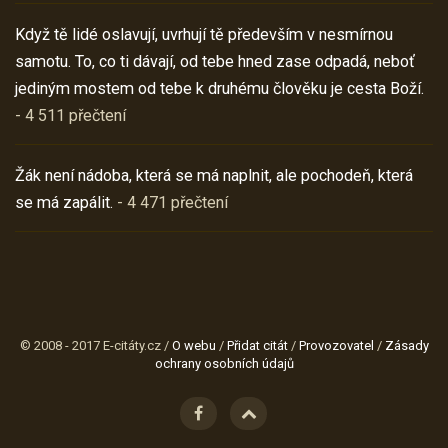
Když tě lidé oslavují, uvrhují tě především v nesmírnou
samotu. To, co ti dávají, od tebe hned zase odpadá, neboť
jediným mostem od tebe k druhému člověku je cesta Boží.
- 4 511 přečtení
Žák není nádoba, která se má naplnit, ale pochodeň, která
se má zapálit.
- 4 471 přečtení
© 2008 - 2017 E-citáty.cz /
O webu
/
Přidat citát
/
Provozovatel
/
Zásady
ochrany osobních údajů