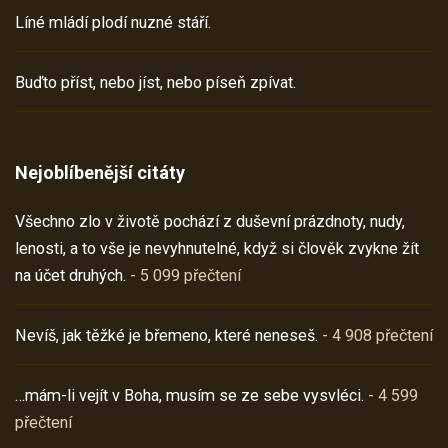
Líné mládí plodí nuzné stáří.
Buďto příst, nebo jíst, nebo píseň zpívat.
Nejoblíbenější citáty
Všechno zlo v životě pochází z duševní prázdnoty, nudy,
lenosti, a to vše je nevyhnutelné, když si člověk zvykne žít
na účet druhých.
- 5 099 přečtení
Nevíš, jak těžké je břemeno, které neneseš.
- 4 908 přečtení
…mám-li vejít v Boha, musím se ze sebe vysvléci.
- 4 599
přečtení