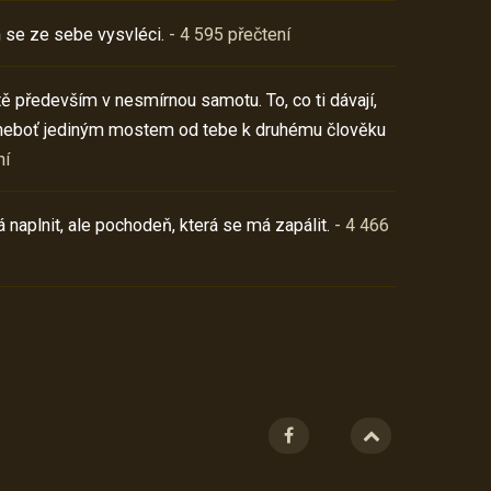
 se ze sebe vysvléci.
- 4 595 přečtení
í tě především v nesmírnou samotu. To, co ti dávají,
neboť jediným mostem od tebe k druhému člověku
ní
 naplnit, ale pochodeň, která se má zapálit.
- 4 466