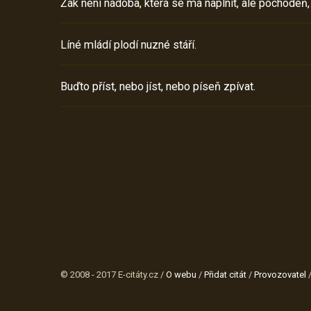
Žák není nádoba, která se má naplnit, ale pochodeň,
Líné mládí plodí nuzné stáří.
Buďto příst, nebo jíst, nebo píseň zpívat.
© 2008 - 2017 E-citáty.cz /
O webu
/
Přidat citát
/
Provozovatel