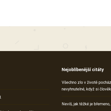
Nejoblíbenější citáty
Všechno zlo v životě pochází 
nevyhnutelné, když si člověk
.
Nevíš, jak těžké je břemeno,