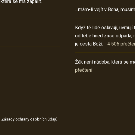
 která se má zapálit.
…mám-li vejít v Boha, musím
Když tě lidé oslavují, uvrhuj
od tebe hned zase odpadá, 
je cesta Boží.
- 4 506 přečte
Žák není nádoba, která se má
přečtení
/
Zásady ochrany osobních údajů