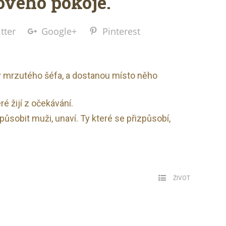
vého pokoje.
tter
Google+
Pinterest
ly mrzutého šéfa, a dostanou místo něho
ré žijí z očekávání.
ůsobit muži, unaví. Ty které se přizpůsobí,
ŽIVOT