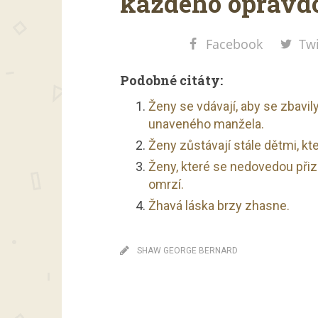
každého opravdo
Facebook
Twi
Podobné citáty:
Ženy se vdávají, aby se zbavi
unaveného manžela.
Ženy zůstávají stále dětmi, kte
Ženy, které se nedovedou přizp
omrzí.
Žhavá láska brzy zhasne.
SHAW GEORGE BERNARD