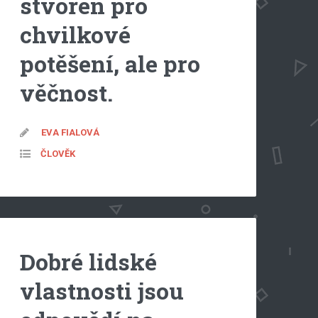
stvořen pro
chvilkové
potěšení, ale pro
věčnost.
EVA FIALOVÁ
ČLOVĚK
Dobré lidské
vlastnosti jsou