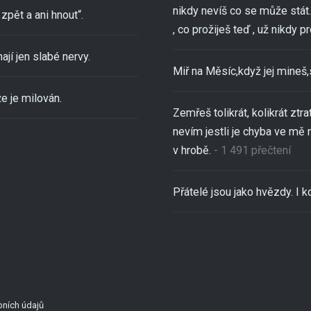
nikdy nevíš co se může stát..
zpět a ani hnout“.
, co prožiješ teď , už nikdy pro
ají jen slabé nervy.
Miř na Měsíc,když jej mineš
e je milován.
Zemřeš tolikrát, kolikrát ztra
nevím jestli je chyba ve mě 
v hrobě.
- 1 491 přečtení
Přátelé jsou jako hvězdy. I kd
ních údajů