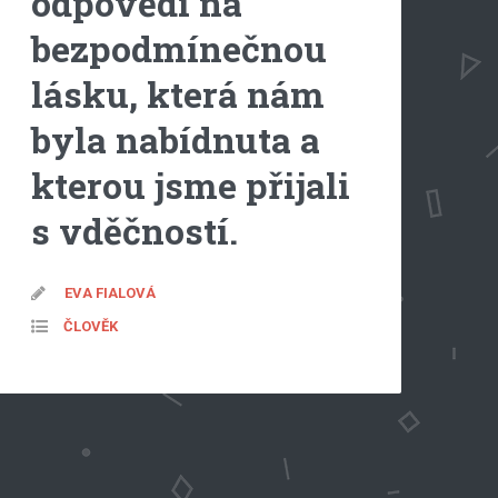
odpovědí na
bezpodmínečnou
lásku, která nám
byla nabídnuta a
kterou jsme přijali
s vděčností.
EVA FIALOVÁ
ČLOVĚK