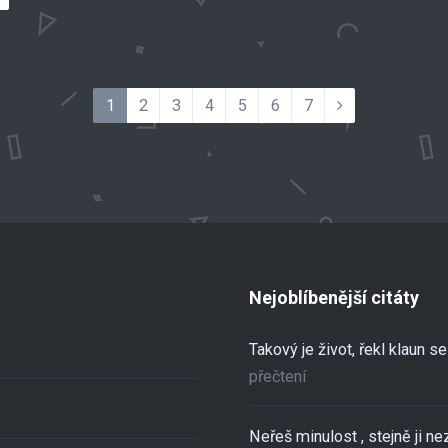
1
2
3
4
5
6
7
Nejoblíbenější citáty
Takový je život, řekl klaun 
přečtení
Neřeš minulost , stejně ji ne