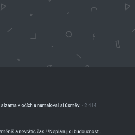
se slzama v očích a namaloval si úsměv.
- 2 414
změníš a nevrátíš čas..!!Neplánuj si budoucnost ,