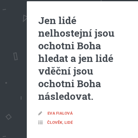
Jen lidé
nelhostejní jsou
ochotni Boha
hledat a jen lidé
vděční jsou
ochotni Boha
následovat.
EVA FIALOVÁ
ČLOVĚK
,
LIDÉ