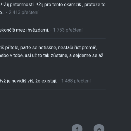
!!Žij přítomností..!!Žij pro tento okamžik , protože to
...
- 2 413 přečtení
,skončíš mezi hvězdami.
- 1 753 přečtení
tíš přítele, parte se netiskne, nestačí říct promiň,
nebo v tobě, asi už to tak zůstane, a sejdeme se až
yž je nevidíš víš, že existují.
- 1 488 přečtení