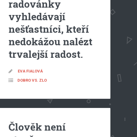
radovánky
vyhledávají
nešťastníci, kteří
nedokážou nalézt
trvalejší radost.
EVA FIALOVÁ
DOBRO VS. ZLO
Člověk není