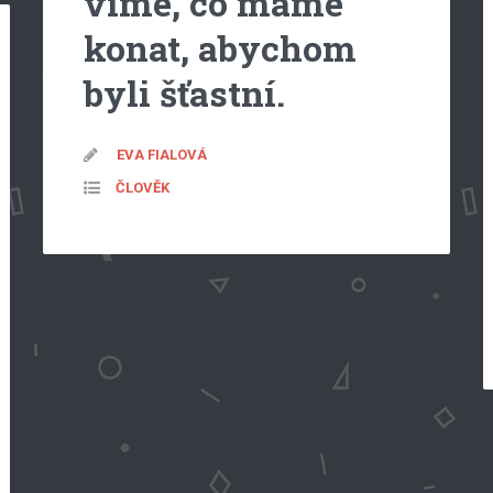
víme, co máme
konat, abychom
byli šťastní.
EVA FIALOVÁ
ČLOVĚK