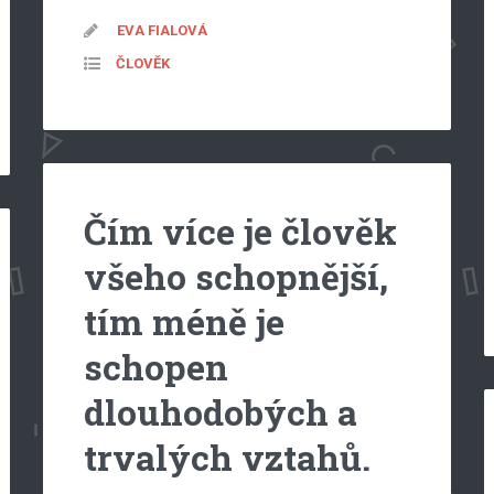
EVA FIALOVÁ
ČLOVĚK
Čím více je člověk
všeho schopnější,
tím méně je
schopen
dlouhodobých a
trvalých vztahů.