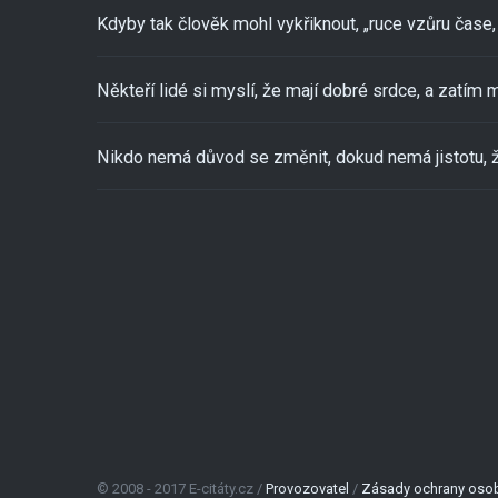
Kdyby tak člověk mohl vykřiknout, „ruce vzůru čase, 
Někteří lidé si myslí, že mají dobré srdce, a zatím m
Nikdo nemá důvod se změnit, dokud nemá jistotu, ž
© 2008 - 2017 E-citáty.cz /
Provozovatel
/
Zásady ochrany osob