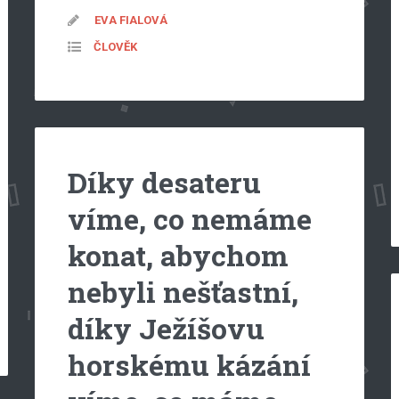
EVA FIALOVÁ
ČLOVĚK
Díky desateru
víme, co nemáme
konat, abychom
nebyli nešťastní,
díky Ježíšovu
horskému kázání