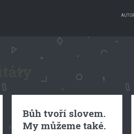
AUTOŘ
itáty
Bůh tvoří slovem.
My můžeme také.