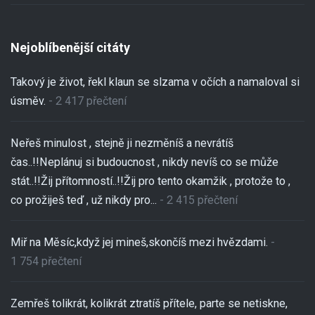
Nejoblíbenější citáty
Takový je život, řekl klaun se slzama v očích a namaloval si
úsměv.
- 2 417 přečtení
Neřeš minulost , stejně ji nezměníš a nevrátíš
čas..!!Neplánuj si budoucnost , nikdy nevíš co se může
stát..!!Žij přítomností..!!Žij pro tento okamžik , protože to ,
co prožiješ teď , už nikdy pro...
- 2 415 přečtení
Miř na Měsíc,když jej mineš,skončíš mezi hvězdami.
-
1 754 přečtení
Zemřeš tolikrát, kolikrát ztratíš přítele, parte se netiskne,