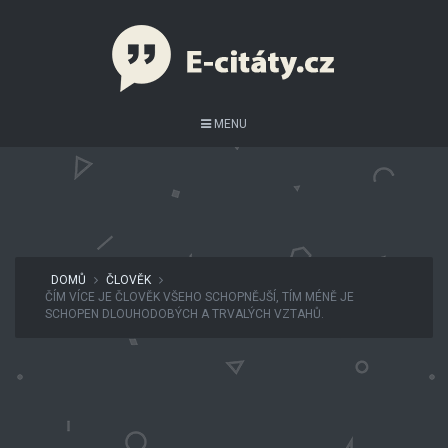
MENU
DOMŮ
ČLOVĚK
ČÍM VÍCE JE ČLOVĚK VŠEHO SCHOPNĚJŠÍ, TÍM MÉNĚ JE
SCHOPEN DLOUHODOBÝCH A TRVALÝCH VZTAHŮ.