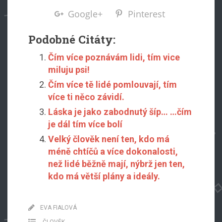
Google+
Pinterest
Podobné Citáty:
Čím více poznávám lidi, tím vice
miluju psi!
Čím více tě lidé pomlouvají, tím
více ti něco závidí.
Láska je jako zabodnutý šíp… …čím
je dál tím více bolí
Velký člověk není ten, kdo má
méně chtíčů a více dokonalosti,
než lidé běžně mají, nýbrž jen ten,
kdo má větší plány a ideály.
EVA FIALOVÁ
ČLOVĚK