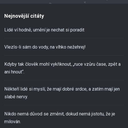
Nejnovější citáty
Lidé ví hodně, umění je nechat si poradit
Vlezls-li sám do vody, na vlhko nežehrej!
Kdyby tak člověk mohl vykřiknout, „ruce vzůru čase, zpět a
ani hnout“.
Někteří lidé si myslí, že mají dobré srdce, a zatím mají jen
slabé nervy.
Nikdo nemá důvod se změnit, dokud nemá jistotu, že je
milován.