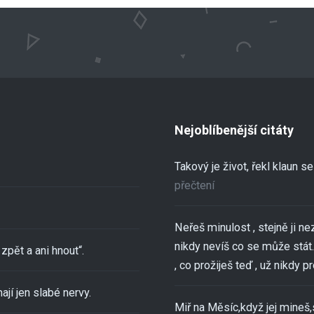
Nejoblíbenější citáty
Takový je život, řekl klaun 
přečtení
Neřeš minulost , stejně ji ne
nikdy nevíš co se může stát..
zpět a ani hnout“.
, co prožiješ teď , už nikdy pro
ají jen slabé nervy.
Miř na Měsíc,když jej mineš