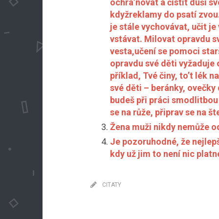
ochra’novat a čistit duši s
kdyžreklamy do psatí zvou
je stále vychovávat, učit j
vstávat. Milovat opravdu sv
vesta,učení se pomoci star
opravdu své děti vyžaduje 
příklad, Tvé činy, to’t lék
své děti – beránky, ovečky
budeš při práci smodlitbou 
se na růže, připrav se na št
Žena muži nikdy nemůže od
Je pozoruhodné, že nejlepší
kdy už jim to není nic platn
CITATY