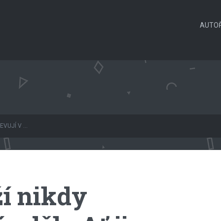
AUTOŘ
VUJÍ V ...
í nikdy