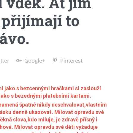
 vděk. Ať jim
 přijímají to
rávo.
tter
Google+
Pinterest
mi jako s bezcennými hračkami si zaslouží
 jako s bezednými platebními kartami.
znamená špatné nikdy neschvalovat,vlastním
lásku denně ukazovat. Milovat opravdu své
pěkná slova,kdo miluje, je zdravě přísný i
hová. Milovat opravdu své děti vyžaduje