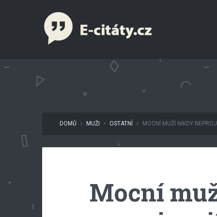
DOMŮ
MUŽI
•
OSTATNÍ
MOCNÍ MUŽÍ NIKDY NEPROJE
Mocní muž