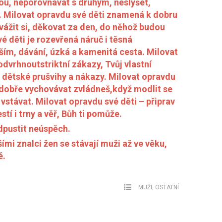
vou, neporovnávat s druhým, neslyšet,
. Milovat opravdu své děti znamená k dobru
e vážit si, děkovat za den, do něhož budou
é děti je rozevřená náruč i těsná
ším, dávání, úzká a kamenitá cesta. Milovat
odvrhnoutstriktní zákazy, Tvůj vlastní
 na dětské prušvihy a nákazy. Milovat opravdu
 dobře vychovávat zvládneš,když modlit se
vstávat. Milovat opravdu své děti – připrav
estí i trny a věř, Bůh ti pomůže.
pustit neúspěch.
mi znalci žen se stávají muži až ve věku,
é.
MUŽI
,
OSTATNÍ