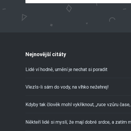
Nejnovější citáty
Lidé ví hodně, umění je nechat si poradit
Vlezls-li sám do vody, na vlhko nežehrej!
Kdyby tak člověk mohl vykřiknout, „ruce vzůru čase, 
Někteří lidé si myslí, že mají dobré srdce, a zatím m