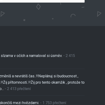
se slzama v očích a namaloval si úsměv.
- 2 415
změníš a nevrátíš čas..!!Neplánuj si budoucnost ,
!!Žij přítomností..!!Žij pro tento okamžik , protože to
...
- 2 413 přečtení
,skončíš mezi hvězdami.
- 1 753 přečtení