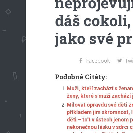
neprojevují
dáš cokoli,
jako své p
Facebook
Twi
Podobné Citáty:
Muži, kteří zachází s žena
ženy, které s muži zachází
Milovat opravdu své děti 
příkladem jim skromnost, 
děti – to’t v ústech jenom 
nekonečnou lásku v sdrci c