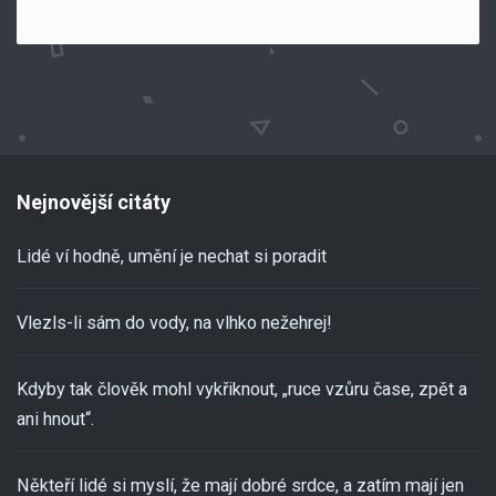
Nejnovější citáty
Lidé ví hodně, umění je nechat si poradit
Vlezls-li sám do vody, na vlhko nežehrej!
Kdyby tak člověk mohl vykřiknout, „ruce vzůru čase, zpět a
ani hnout“.
Někteří lidé si myslí, že mají dobré srdce, a zatím mají jen