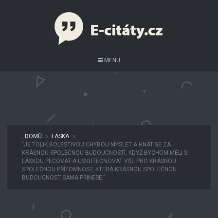
MENU
DOMŮ
LÁSKA
"JE TOLIK BOLESTIVOU CHYBOU MYSLET A HNÁT SE ZA
KRÁSNOU SPOLEČNOU BUDOUCNOSTÍ, KDYŽ BYCHOM MĚLI S
LÁSKOU PEČOVAT A USKUTEČŇOVAT VŠE PRO KRÁSNOU
SPOLEČNOU PŘÍTOMNOST, KTERÁ KRÁSNOU SPOLEČNOU
BUDOUCNOST SAMA PŘINESE."