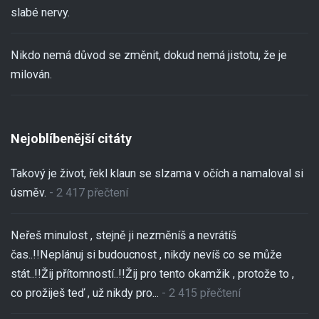
slabé nervy.
Nikdo nemá důvod se změnit, dokud nemá jistotu, že je
milován.
Nejoblíbenější citáty
Takový je život, řekl klaun se slzama v očích a namaloval si
úsměv.
- 2 417 přečtení
Neřeš minulost , stejně ji nezměníš a nevrátíš
čas..!!Neplánuj si budoucnost , nikdy nevíš co se může
stát..!!Žij přítomností..!!Žij pro tento okamžik , protože to ,
co prožiješ teď , už nikdy pro...
- 2 415 přečtení