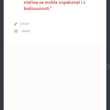
vteřina se mohla zopakovat i v
budoucnosti."
CITATY
LÁSKA