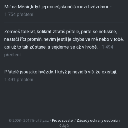
Miř na Měsíc,když jej mineš,skončíš mezi hvězdami.
-
1 754 přečtení
Zemřeš tolikrát, kolikrát ztratíš přítele, parte se netiskne,
nestačí říct promiň, nevím jestli je chyba ve mě nebo v tobě,
asi už to tak zůstane, a sejdeme se až v hrobě.
- 1 494
přečtení
Přátelé jsou jako hvězdy. I když je nevidíš víš, že existují.
-
1 491 přečtení
© 2008 - 2017 E-citáty.cz /
Provozovatel
/
Zásady ochrany osobních
údajů