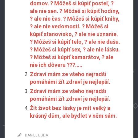
domov. ? Môžeš si kúpiť posteľ, ?
ale nie sen. ? Môžeš si kúpiť hodiny,
? ale nie čas. ? Môžeš si kúpiť knihy,
? ale nie vedomosti. ? Môžeš si
kúpiť stanovisko, ? ale nie uznanie.
? Môžeš si kúpiť telo, ? ale nie dušu.
? Môžeš si kúpiť sex, ? ale nie lásku.
? Môžeš si kúpiť kamarátov, ? ale
nie ich dôveru ???…..
Zdraví mám ze všeho nejradši
pomáhámi žít zdraví je nejlepší.
Zdraví mám ze všeho nejradši
pomáhámi žít zdraví je nejlepší.
Žít život bez lásky je mít velký a
krásný dům, ale bydlet v něm sám.
DANIEL DUDA