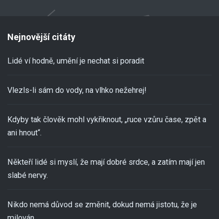
Nejnovější citáty
Lidé ví hodně, umění je nechat si poradit
Vlezls-li sám do vody, na vlhko nežehrej!
Kdyby tak člověk mohl vykřiknout, „ruce vzůru čase, zpět a
ani hnout“.
Někteří lidé si myslí, že mají dobré srdce, a zatím mají jen
slabé nervy.
Nikdo nemá důvod se změnit, dokud nemá jistotu, že je
milován.