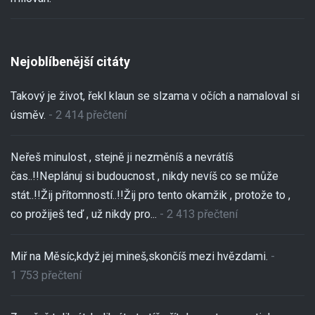
Nejoblíbenější citáty
Takový je život, řekl klaun se slzama v očích a namaloval si
úsměv.
- 2 414 přečtení
Neřeš minulost , stejně ji nezměníš a nevrátíš
čas..!!Neplánuj si budoucnost , nikdy nevíš co se může
stát..!!Žij přítomností..!!Žij pro tento okamžik , protože to ,
co prožiješ teď , už nikdy pro...
- 2 413 přečtení
Miř na Měsíc,když jej mineš,skončíš mezi hvězdami.
-
1 753 přečtení