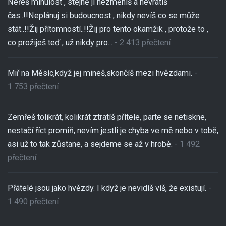
Neřeš minulost , stejně ji nezměníš a nevrátíš
čas..!!Neplánuj si budoucnost , nikdy nevíš co se může
stát..!!Žij přítomností..!!Žij pro tento okamžik , protože to ,
co prožiješ teď , už nikdy pro...
- 2 413 přečtení
Miř na Měsíc,když jej mineš,skončíš mezi hvězdami.
-
1 753 přečtení
Zemřeš tolikrát, kolikrát ztratíš přítele, parte se netiskne,
nestačí říct promiň, nevím jestli je chyba ve mě nebo v tobě,
asi už to tak zůstane, a sejdeme se až v hrobě.
- 1 492
přečtení
Přátelé jsou jako hvězdy. I když je nevidíš víš, že existují.
-
1 490 přečtení