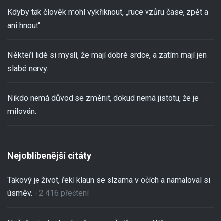
Kdyby tak člověk mohl vykřiknout, „ruce vzůru čase, zpět a
ani hnout“.
Někteří lidé si myslí, že mají dobré srdce, a zatím mají jen
slabé nervy.
Nikdo nemá důvod se změnit, dokud nemá jistotu, že je
milován.
Nejoblíbenější citáty
Takový je život, řekl klaun se slzama v očích a namaloval si
úsměv.
- 2 416 přečtení