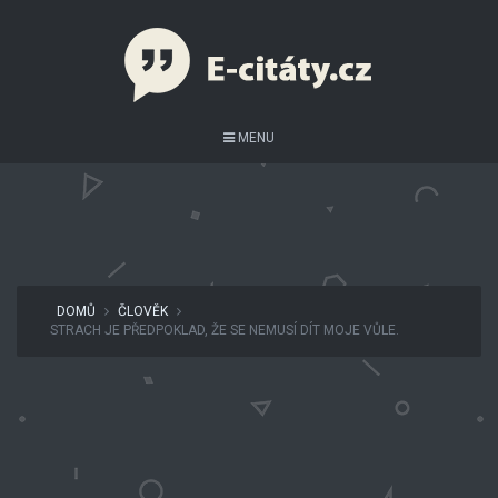
MENU
DOMŮ
ČLOVĚK
STRACH JE PŘEDPOKLAD, ŽE SE NEMUSÍ DÍT MOJE VŮLE.