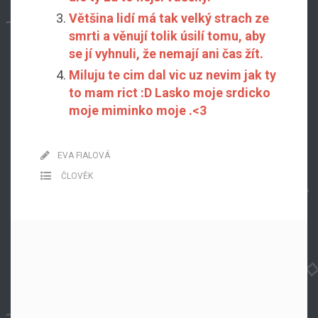
Většina lidí má tak velký strach ze
smrti a věnují tolik úsilí tomu, aby
se jí vyhnuli, že nemají ani čas žít.
Miluju te cim dal vic uz nevim jak ty
to mam rict :D Lasko moje srdicko
moje miminko moje .<3
EVA FIALOVÁ
ČLOVĚK