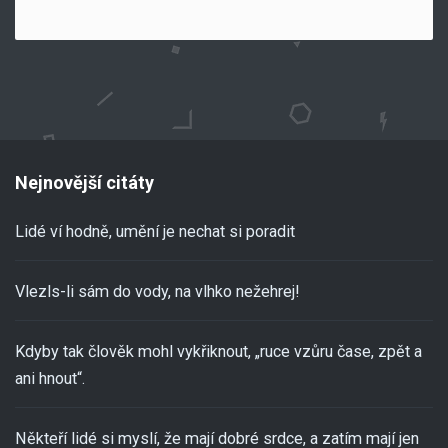
Nejnovější citáty
Lidé ví hodně, umění je nechat si poradit
Vlezls-li sám do vody, na vlhko nežehrej!
Kdyby tak člověk mohl vykřiknout, „ruce vzůru čase, zpět a
ani hnout“.
Někteří lidé si myslí, že mají dobré srdce, a zatím mají jen