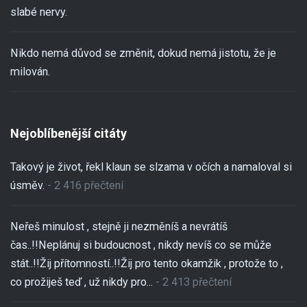
slabé nervy.
Nikdo nemá důvod se změnit, dokud nemá jistotu, že je
milován.
Nejoblíbenější citáty
Takový je život, řekl klaun se slzama v očích a namaloval si
úsměv.
- 2 416 přečtení
Neřeš minulost , stejně ji nezměníš a nevrátíš
čas..!!Neplánuj si budoucnost , nikdy nevíš co se může
stát..!!Žij přítomností..!!Žij pro tento okamžik , protože to ,
co prožiješ teď , už nikdy pro...
- 2 413 přečtení