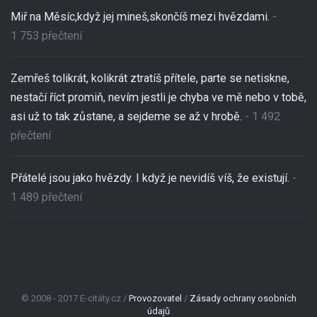
Miř na Měsíc,když jej mineš,skončíš mezi hvězdami.
-
1 753 přečtení
Zemřeš tolikrát, kolikrát ztratíš přítele, parte se netiskne,
nestačí říct promiň, nevím jestli je chyba ve mě nebo v tobě,
asi už to tak zůstane, a sejdeme se až v hrobě.
- 1 492
přečtení
Přátelé jsou jako hvězdy. I když je nevidíš víš, že existují.
-
1 489 přečtení
© 2008 - 2017 E-citáty.cz /
Provozovatel
/
Zásady ochrany osobních
údajů