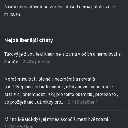
Nikdo nemá důvod se změnit, dokud nemá jistotu, že je
milován.
Nejoblíbenější citáty
Takový je život, řekl klaun se slzama v očích a namaloval si
úsměv.
- 2 414 přečtení
Neřeš minulost , stejně ji nezměníš a nevrátíš
čas..!!Neplánuj si budoucnost , nikdy nevíš co se může
stát..!!Žij přítomností..!!Žij pro tento okamžik , protože to ,
co prožiješ teď , už nikdy pro...
- 2 413 přečtení
Miř na Měsíc,když jej mineš,skončíš mezi hvězdami.
-
1 753 přečtení