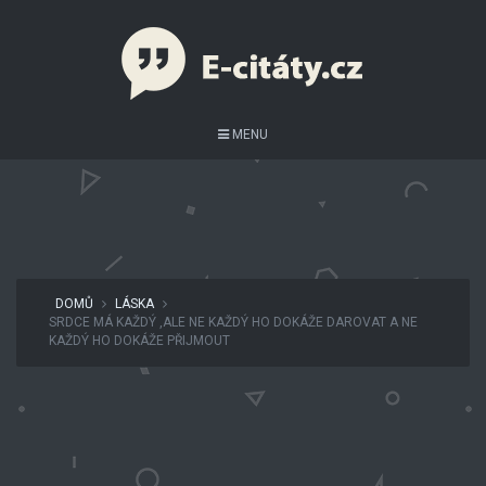
MENU
DOMŮ
LÁSKA
SRDCE MÁ KAŽDÝ ,ALE NE KAŽDÝ HO DOKÁŽE DAROVAT A NE
KAŽDÝ HO DOKÁŽE PŘIJMOUT