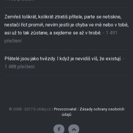
Zemřeš tolikrát, kolikrát ztratíš přítele, parte se netiskne,
nestačí říct promiň, nevím jestli je chyba ve mě nebo v tobě,
asi už to tak zůstane, a sejdeme se až v hrobě.
- 1 491
přečtení
Přátelé jsou jako hvězdy. I když je nevidíš víš, že existují.
-
1 488 přečtení
© 2008 - 2017 E-citáty.cz /
Provozovatel
/
Zásady ochrany osobních
údajů