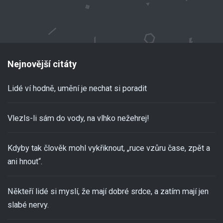
Nejnovější citáty
Lidé ví hodně, umění je nechat si poradit
Vlezls-li sám do vody, na vlhko nežehrej!
Kdyby tak člověk mohl vykřiknout, „ruce vzůru čase, zpět a
ani hnout“.
Někteří lidé si myslí, že mají dobré srdce, a zatím mají jen
slabé nervy.