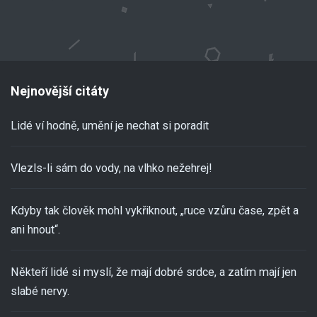
Nejnovější citáty
Lidé ví hodně, umění je nechat si poradit
Vlezls-li sám do vody, na vlhko nežehrej!
Kdyby tak člověk mohl vykřiknout, „ruce vzůru čase, zpět a
ani hnout“.
Někteří lidé si myslí, že mají dobré srdce, a zatím mají jen
slabé nervy.