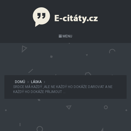
MENU
DOMŮ
LÁSKA
SRDCE MÁ KAŽDÝ ,ALE NE KAŽDÝ HO DOKÁŽE DAROVAT A NE
KAŽDÝ HO DOKÁŽE PŘIJMOUT …