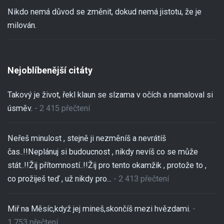
Nikdo nemá důvod se změnit, dokud nemá jistotu, že je
milován.
Nejoblíbenější citáty
Takový je život, řekl klaun se slzama v očích a namaloval si
úsměv.
- 2 415 přečtení
Neřeš minulost , stejně ji nezměníš a nevrátíš
čas..!!Neplánuj si budoucnost , nikdy nevíš co se může
stát..!!Žij přítomností..!!Žij pro tento okamžik , protože to ,
co prožiješ teď , už nikdy pro...
- 2 413 přečtení
Miř na Měsíc,když jej mineš,skončíš mezi hvězdami.
-
1 753 přečtení