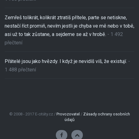
Zemřeš tolikrát, kolikrát ztratíš přítele, parte se netiskne,
nestačí říct promiň, nevím jestli je chyba ve mě nebo v tobě,
asi už to tak zůstane, a sejdeme se až v hrobě.
- 1 492
přečtení
Přátelé jsou jako hvězdy. I když je nevidíš víš, že existují.
-
1 488 přečtení
© 2008 - 2017 E-citáty.cz /
Provozovatel
/
Zásady ochrany osobních
údajů