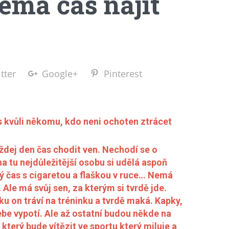
emá čas najít
tter
Google+
Pinterest
s kvůli někomu, kdo neni ochoten ztrácet
ej den čas chodit ven. Nechodí se o
a tu nejdůležitější osobu si udělá aspoň
lný čas s cigaretou a flaškou v ruce… Nemá
Ale má svůj sen, za kterým si tvrdě jde.
nku on tráví na tréninku a tvrdě maká. Kapky,
sebe vypotí. Ale až ostatní budou někde na
 který bude vítězit ve sportu který miluje a