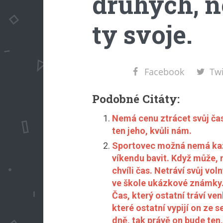
druhých, n
ty svoje.
Facebook
Twi
Podobné Citáty:
Nemá cenu ztrácet svůj ča
ten jeho, kvůli nám.
Sportovec možná nemá každ
víkendu bavit. Když může, n
chvíli čas. Netráví svůj vo
ve škole ukázkové známky. 
Čas, který ostatní tráví ve
které ostatní vypijí on ze 
dně, tak právě on bude ten,