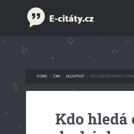
DOMŮ
ČAS
•
HLOUPOST
KDO HLEDÁ CHYBY U DRUHÝ
Kdo hledá