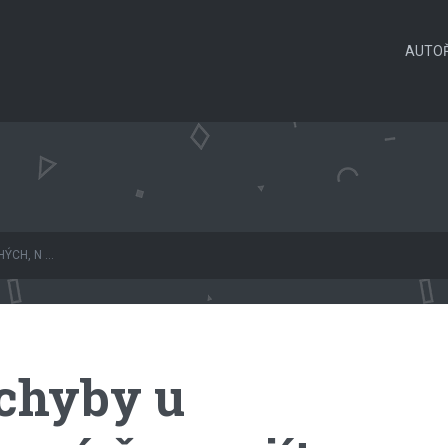
AUTOŘ
CH, N ...
 chyby u