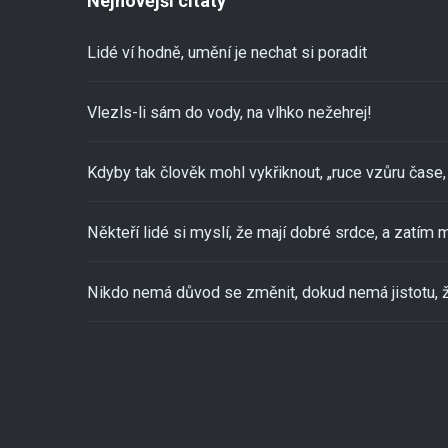
Nejnovější citáty
Lidé ví hodně, umění je nechat si poradit
Vlezls-li sám do vody, na vlhko nežehrej!
Kdyby tak člověk mohl vykřiknout, „ruce vzůru čase, 
Někteří lidé si myslí, že mají dobré srdce, a zatím m
Nikdo nemá důvod se změnit, dokud nemá jistotu, ž