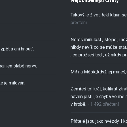
Nejoblíbenější citáty
Takový je život, řekl klaun 
přečtení
Neřeš minulost , stejně ji ne
nikdy nevíš co se může stát..
zpět a ani hnout“.
, co prožiješ teď , už nikdy pro
ají jen slabé nervy.
Miř na Měsíc,když jej mineš
e je milován.
Zemřeš tolikrát, kolikrát ztra
nevím jestli je chyba ve mě 
v hrobě.
- 1 492 přečtení
Přátelé jsou jako hvězdy. I kd