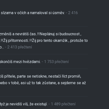
se slzama v očích a namaloval si úsměv.
- 2 416
změníš a nevrátíš čas..!!Neplánuj si budoucnost ,
!!Žij přítomností..!!Žij pro tento okamžik , protože to
...
- 2 413 přečtení
,skončíš mezi hvězdami.
- 1 753 přečtení
tíš přítele, parte se netiskne, nestačí říct promiň,
nebo v tobě, asi už to tak zůstane, a sejdeme se až
yž je nevidíš víš, že existují.
- 1 489 přečtení