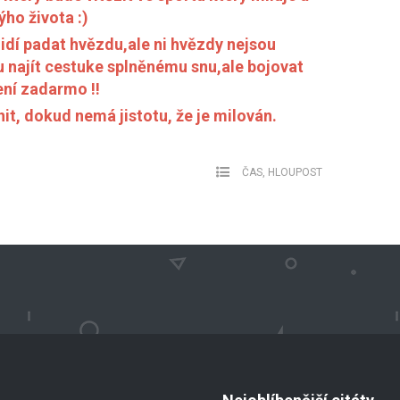
ýho života :)
 idí padat hvězdu,ale ni hvězdy nejsou
najít cestuke splněnému snu,ale bojovat
ení zadarmo !!
t, dokud nemá jistotu, že je milován.
ČAS
,
HLOUPOST