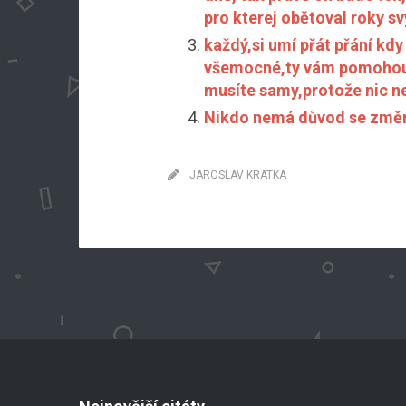
pro kterej obětoval roky sv
každý,si umí přát přání kdy
všemocné,ty vám pomohou 
musíte samy,protože nic n
Nikdo nemá důvod se změni
JAROSLAV KRATKA