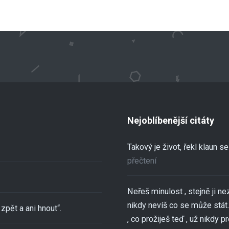
Nejoblíbenější citáty
Takový je život, řekl klaun 
přečtení
Neřeš minulost , stejně ji ne
nikdy nevíš co se může stát..
zpět a ani hnout“.
, co prožiješ teď , už nikdy pro