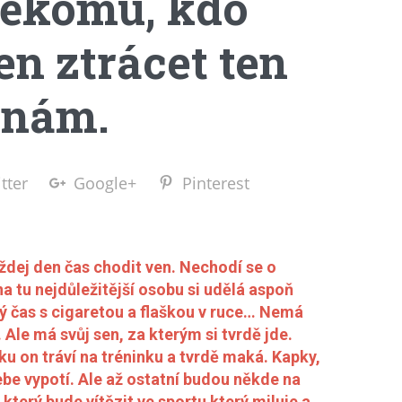
někomu, kdo
en ztrácet ten
i nám.
tter
Google+
Pinterest
ej den čas chodit ven. Nechodí se o
a tu nejdůležitější osobu si udělá aspoň
lný čas s cigaretou a flaškou v ruce… Nemá
Ale má svůj sen, za kterým si tvrdě jde.
nku on tráví na tréninku a tvrdě maká. Kapky,
sebe vypotí. Ale až ostatní budou někde na
 který bude vítězit ve sportu který miluje a