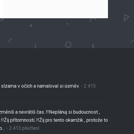
se slzama v očích a namaloval si úsměv.
- 2 415
změníš a nevrátíš čas..!!Neplánuj si budoucnost ,
!!Žij přítomností..!!Žij pro tento okamžik , protože to
...
- 2 413 přečtení