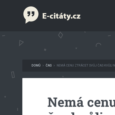
DOMŮ
ČAS
NEMÁ CENU ZTRÁCET SVŮJ ČAS KVŮLI N
Nemá cenu 