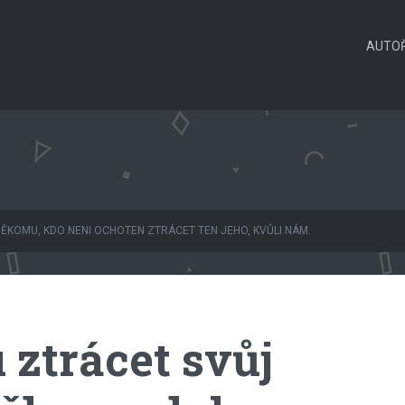
AUTOŘ
ĚKOMU, KDO NENI OCHOTEN ZTRÁCET TEN JEHO, KVŮLI NÁM.
ztrácet svůj