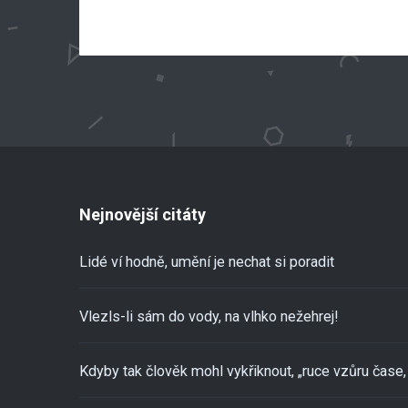
Nejnovější citáty
Lidé ví hodně, umění je nechat si poradit
Vlezls-li sám do vody, na vlhko nežehrej!
Kdyby tak člověk mohl vykřiknout, „ruce vzůru čase, 