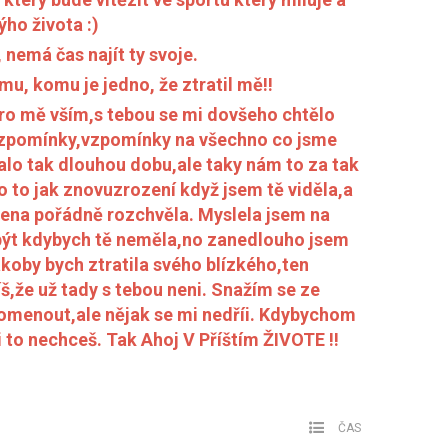
ýho života :)
 nemá čas najít ty svoje.
mu, komu je jedno, že ztratil mě!!
 pro mě vším,s tebou se mi dovšeho chtělo
e vzpomínky,vzpomínky na všechno co jsme
valo tak dlouhou dobu,ale taky nám to za tak
o to jak znovuzrození když jsem tě viděla,a
lena pořádně rozchvěla. Myslela jsem na
 být kdybych tě neměla,no zanedlouho jsem
jakoby bych ztratila svého blízkého,ten
š,že už tady s tebou neni. Snažím se ze
pomenout,ale nějak se mi nedříi. Kdybychom
i to nechceš. Tak Ahoj V Příštím ŽIVOTE !!
ČAS