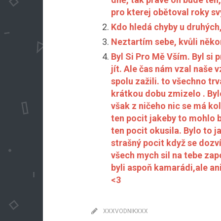
pro kterej obětoval roky sv
Kdo hledá chyby u druhých,
Neztartím sebe, kvůli něko
Byl Si Pro Mě Vším. Byl si
jít. Ale čas nám vzal naš
spolu zažili. to všechno tr
krátkou dobu zmizelo . Byl
však z ničeho nic se má ko
ten pocit jakeby to mohlo
ten pocit okusila. Bylo to 
strašný pocit když se dozví
všech mych sil na tebe za
byli aspoň kamarádi,ale an
<3
XXXVODNIKXXX