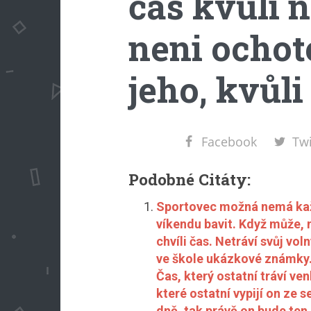
čas kvůli 
neni ochot
jeho, kvůl
Facebook
Twi
Podobné Citáty:
Sportovec možná nemá každ
víkendu bavit. Když může, n
chvíli čas. Netráví svůj vo
ve škole ukázkové známky. 
Čas, který ostatní tráví ve
které ostatní vypijí on ze 
dně, tak právě on bude ten,