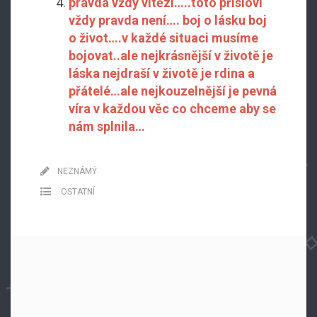
pravda vždy vítězí…..toto přísloví
vždy pravda není…. boj o lásku boj
o život….v každé situaci musíme
bojovat..ale nejkrásnější v životě je
láska nejdraší v životě je rdina a
přátelé…ale nejkouzelnější je pevná
víra v každou věc co chceme aby se
nám splnila…
NEZNÁMÝ
OSTATNÍ