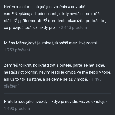
Neřeš minulost , stejně ji nezměníš a nevrátíš
čas..!!Neplánuj si budoucnost , nikdy nevíš co se může
stát..!!Žij přítomností..!!Žij pro tento okamžik , protože to ,
co prožiješ teď , už nikdy pro...
- 2 413 přečtení
Miř na Měsíc,když jej mineš,skončíš mezi hvězdami.
-
1 753 přečtení
Zemřeš tolikrát, kolikrát ztratíš přítele, parte se netiskne,
nestačí říct promiň, nevím jestli je chyba ve mě nebo v tobě,
asi už to tak zůstane, a sejdeme se až v hrobě.
- 1 493
přečtení
Přátelé jsou jako hvězdy. I když je nevidíš víš, že existují.
-
1 490 přečtení