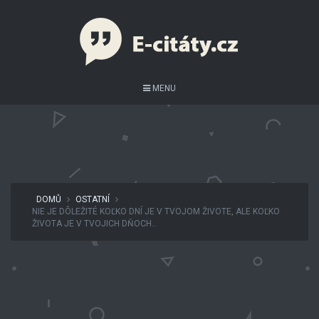
MENU
DOMŮ
OSTATNÍ
NIE JE DÔLEŽITÉ KOĽKO DNÍ JE V TVOJOM ŽIVOTE, ALE KOĽKO
ŽIVOTA JE V TVOJICH DŇOCH..