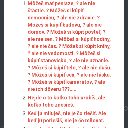
Môžeš mať peniaze, ? ale nie
šťastie. ? Môžeš si kúpiť
nemocnicu, ? ale nie zdravie. ?
Môžeš si kúpiť budovu, ? ale nie
domov. ? Môžeš si kúpiť posteľ, ?
ale nie sen. ? Môžeš si kúpiť hodiny,
? ale nie čas. ? Môžeš si kúpiť knihy,
? ale nie vedomosti. ? Môžeš si
kúpiť stanovisko, ? ale nie uznanie.
? Môžeš si kúpiť telo, ? ale nie dušu.
? Môžeš si kúpiť sex, ? ale nie lásku.
? Môžeš si kúpiť kamarátov, ? ale
nie ich dôveru ???…..
Nejde o to koľko toho urobíš, ale
koľko toho znesieš..
Keď ju miluješ, nie je čo riešiť. Ale
keď ju poriešiš, nie je čo milovať.