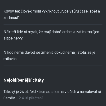
Kdyby tak člověk mohl vykřiknout, „ruce vzůru čase, zpět a
ani hnout“.
Někteří lidé si myslí, že mají dobré srdce, a zatím mají jen
slabé nervy.
Nikdo nemá důvod se změnit, dokud nemá jistotu, že je
milován.
Nejoblíbenější citáty
Takový je život, řekl klaun se slzama v očích a namaloval si
úsměv.
- 2 416 přečtení