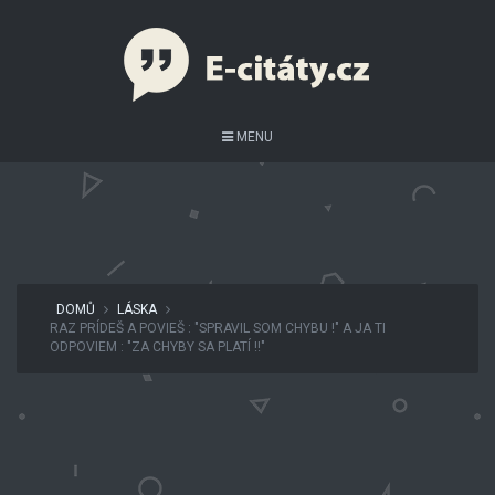
MENU
DOMŮ
LÁSKA
RAZ PRÍDEŠ A POVIEŠ : "SPRAVIL SOM CHYBU !" A JA TI
ODPOVIEM : "ZA CHYBY SA PLATÍ !!"