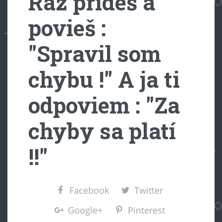
Raz prídeš a
povieš :
"Spravil som
chybu !" A ja ti
odpoviem : "Za
chyby sa platí
!!"
Facebook
Twitter
Google+
Pinterest