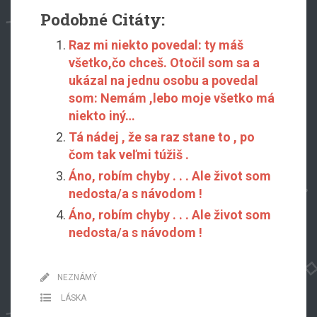
Podobné Citáty:
Raz mi niekto povedal: ty máš
všetko,čo chceš. Otočil som sa a
ukázal na jednu osobu a povedal
som: Nemám ,lebo moje všetko má
niekto iný…
Tá nádej , že sa raz stane to , po
čom tak veľmi túžiš .
Áno, robím chyby . . . Ale život som
nedosta/a s návodom !
Áno, robím chyby . . . Ale život som
nedosta/a s návodom !
NEZNÁMÝ
LÁSKA