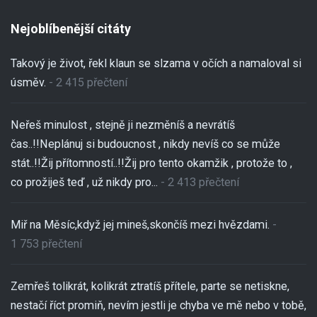
Nejoblíbenější citáty
Takový je život, řekl klaun se slzama v očích a namaloval si
úsměv.
- 2 415 přečtení
Neřeš minulost , stejně ji nezměníš a nevrátíš
čas..!!Neplánuj si budoucnost , nikdy nevíš co se může
stát..!!Žij přítomností..!!Žij pro tento okamžik , protože to ,
co prožiješ teď , už nikdy pro...
- 2 413 přečtení
Miř na Měsíc,když jej mineš,skončíš mezi hvězdami.
-
1 753 přečtení
Zemřeš tolikrát, kolikrát ztratíš přítele, parte se netiskne,
nestačí říct promiň, nevím jestli je chyba ve mě nebo v tobě,