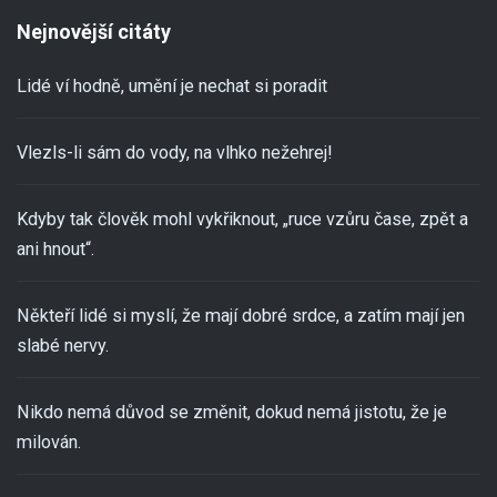
Nejnovější citáty
Lidé ví hodně, umění je nechat si poradit
Vlezls-li sám do vody, na vlhko nežehrej!
Kdyby tak člověk mohl vykřiknout, „ruce vzůru čase, zpět a
ani hnout“.
Někteří lidé si myslí, že mají dobré srdce, a zatím mají jen
slabé nervy.
Nikdo nemá důvod se změnit, dokud nemá jistotu, že je
milován.