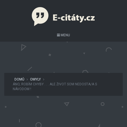
MENU
DOMŮ
OMYLY
ÁNO, ROBÍM CHYBY . . . ALE ŽIVOT SOM NEDOSTA/A S
NÁVODOM !