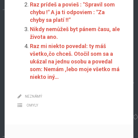
Raz prídeš a povieš : "Spravil som
chybu !" A ja ti odpoviem : "Za
chyby sa platí !!"
Nikdy nemůžeš byt pánem času, ale
života ano.
Raz mi niekto povedal: ty máš
všetko,čo chceš. Otočil som sa a
ukázal na jednu osobu a povedal
som: Nemám ,lebo moje všetko má
niekto iný…
NEZNÁMÝ
OMYLY