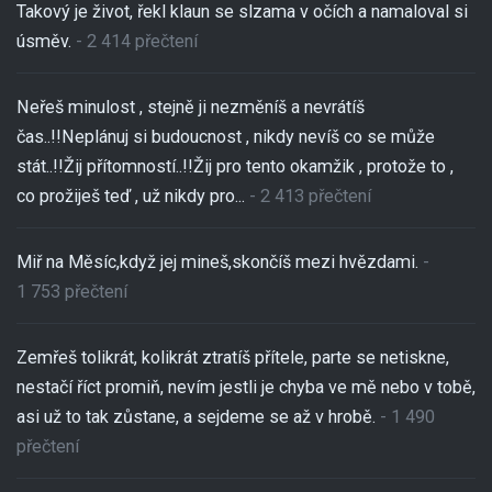
Takový je život, řekl klaun se slzama v očích a namaloval si
úsměv.
- 2 414 přečtení
Neřeš minulost , stejně ji nezměníš a nevrátíš
čas..!!Neplánuj si budoucnost , nikdy nevíš co se může
stát..!!Žij přítomností..!!Žij pro tento okamžik , protože to ,
co prožiješ teď , už nikdy pro...
- 2 413 přečtení
Miř na Měsíc,když jej mineš,skončíš mezi hvězdami.
-
1 753 přečtení
Zemřeš tolikrát, kolikrát ztratíš přítele, parte se netiskne,
nestačí říct promiň, nevím jestli je chyba ve mě nebo v tobě,
asi už to tak zůstane, a sejdeme se až v hrobě.
- 1 490
přečtení