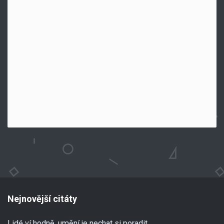
Nejnovější citáty
Lidé ví hodně, umění je nechat si poradit