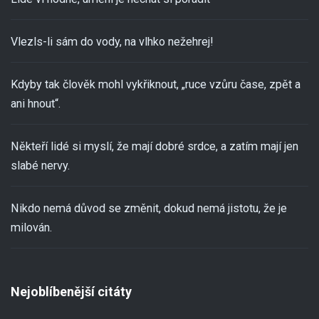
Vlezls-li sám do vody, na vlhko nežehrej!
Kdyby tak člověk mohl vykřiknout, „ruce vzůru čase, zpět a
ani hnout“.
Někteří lidé si myslí, že mají dobré srdce, a zatím mají jen
slabé nervy.
Nikdo nemá důvod se změnit, dokud nemá jistotu, že je
milován.
Nejoblíbenější citáty