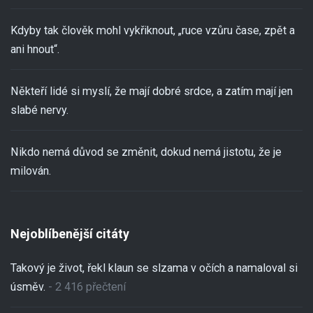
Kdyby tak člověk mohl vykřiknout, „ruce vzůru čase, zpět a
ani hnout“.
Někteří lidé si myslí, že mají dobré srdce, a zatím mají jen
slabé nervy.
Nikdo nemá důvod se změnit, dokud nemá jistotu, že je
milován.
Nejoblíbenější citáty
Takový je život, řekl klaun se slzama v očích a namaloval si
úsměv.
- 2 416 přečtení