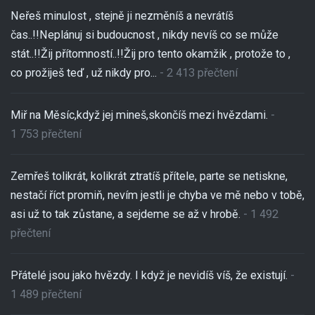
Neřeš minulost , stejně ji nezměníš a nevrátíš
čas..!!Neplánuj si budoucnost , nikdy nevíš co se může
stát..!!Žij přítomností..!!Žij pro tento okamžik , protože to ,
co prožiješ teď , už nikdy pro...
- 2 413 přečtení
Miř na Měsíc,když jej mineš,skončíš mezi hvězdami.
-
1 753 přečtení
Zemřeš tolikrát, kolikrát ztratíš přítele, parte se netiskne,
nestačí říct promiň, nevím jestli je chyba ve mě nebo v tobě,
asi už to tak zůstane, a sejdeme se až v hrobě.
- 1 492
přečtení
Přátelé jsou jako hvězdy. I když je nevidíš víš, že existují.
-
1 489 přečtení