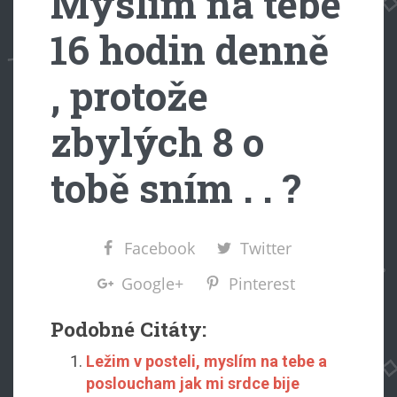
Myslím na tebe
16 hodin denně
, protože
zbylých 8 o
tobě sním . . ?
Facebook
Twitter
Google+
Pinterest
Podobné Citáty:
Ležim v posteli, myslím na tebe a
posloucham jak mi srdce bije