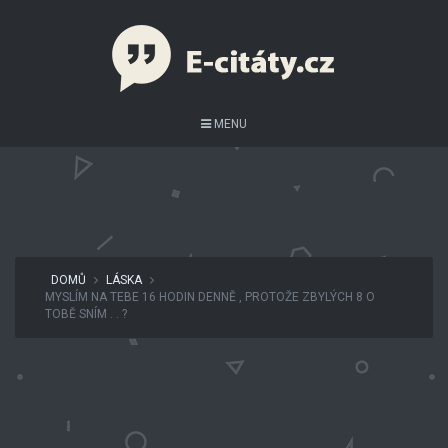
MENU
DOMŮ
LÁSKA
MYSLÍM NA TEBE 16 HODIN DENNĚ , PROTOŽE ZBYLÝCH 8 O
TOBĚ SNÍM . . ?