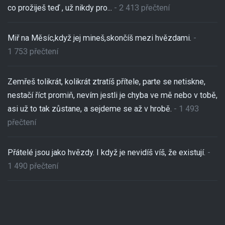
co prožiješ teď , už nikdy pro...
- 2 413 přečtení
Miř na Měsíc,když jej mineš,skončíš mezi hvězdami.
-
1 753 přečtení
Zemřeš tolikrát, kolikrát ztratíš přítele, parte se netiskne,
nestačí říct promiň, nevím jestli je chyba ve mě nebo v tobě,
asi už to tak zůstane, a sejdeme se až v hrobě.
- 1 493
přečtení
Přátelé jsou jako hvězdy. I když je nevidíš víš, že existují.
-
1 490 přečtení