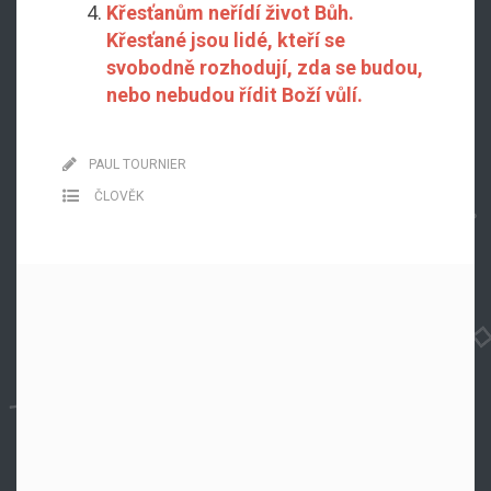
Křesťanům neřídí život Bůh.
Křesťané jsou lidé, kteří se
svobodně rozhodují, zda se budou,
nebo nebudou řídit Boží vůlí.
PAUL TOURNIER
ČLOVĚK