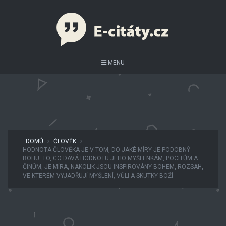
MENU
DOMŮ
ČLOVĚK
HODNOTA ČLOVĚKA JE V TOM, DO JAKÉ MÍRY JE PODOBNÝ
BOHU. TO, CO DÁVÁ HODNOTU JEHO MYŠLENKÁM, POCITŮM A
ČINŮM, JE MÍRA, NAKOLIK JSOU INSPIROVÁNY BOHEM, ROZSAH,
VE KTERÉM VYJADŘUJÍ MYŠLENÍ, VŮLI A SKUTKY BOŽÍ.