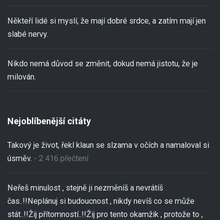
Někteří lidé si myslí, že mají dobré srdce, a zatím mají jen
slabé nervy.
Nikdo nemá důvod se změnit, dokud nemá jistotu, že je
milován.
Nejoblíbenější citáty
Takový je život, řekl klaun se slzama v očích a namaloval si
úsměv.
- 2 416 přečtení
Neřeš minulost , stejně ji nezměníš a nevrátíš
čas..!!Neplánuj si budoucnost , nikdy nevíš co se může
stát..!!Žij přítomností..!!Žij pro tento okamžik , protože to ,