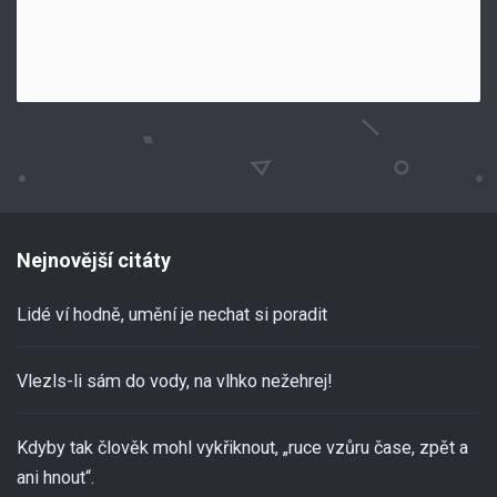
Nejnovější citáty
Lidé ví hodně, umění je nechat si poradit
Vlezls-li sám do vody, na vlhko nežehrej!
Kdyby tak člověk mohl vykřiknout, „ruce vzůru čase, zpět a
ani hnout“.