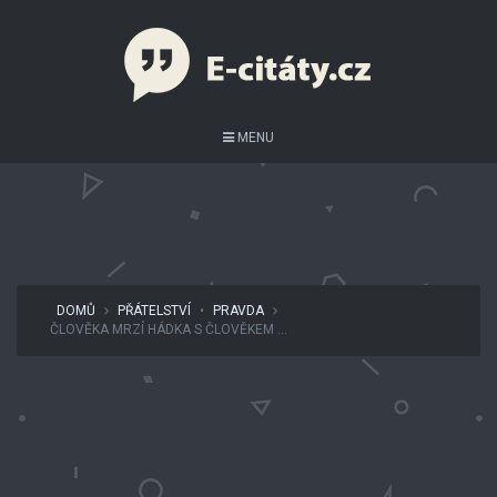
MENU
DOMŮ
PŘÁTELSTVÍ
•
PRAVDA
ČLOVĚKA MRZÍ HÁDKA S ČLOVĚKEM ...