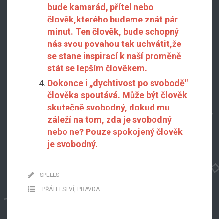
bude kamarád, přítel nebo
člověk,kterého budeme znát pár
minut. Ten člověk, bude schopný
nás svou povahou tak uchvátit,že
se stane inspirací k naší proměně
stát se lepším člověkem.
Dokonce i „dychtivost po svobodě"
člověka spoutává. Může být člověk
skutečně svobodný, dokud mu
záleží na tom, zda je svobodný
nebo ne? Pouze spokojený člověk
je svobodný.
SPELLS
PŘÁTELSTVÍ
,
PRAVDA