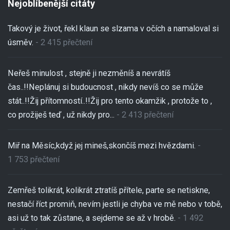
Nejoblíbenější citáty
Takový je život, řekl klaun se slzama v očích a namaloval si
úsměv.
- 2 415 přečtení
Neřeš minulost , stejně ji nezměníš a nevrátíš
čas..!!Neplánuj si budoucnost , nikdy nevíš co se může
stát..!!Žij přítomností..!!Žij pro tento okamžik , protože to ,
co prožiješ teď , už nikdy pro...
- 2 413 přečtení
Miř na Měsíc,když jej mineš,skončíš mezi hvězdami.
-
1 753 přečtení
Zemřeš tolikrát, kolikrát ztratíš přítele, parte se netiskne,
nestačí říct promiň, nevím jestli je chyba ve mě nebo v tobě,
asi už to tak zůstane, a sejdeme se až v hrobě.
- 1 492