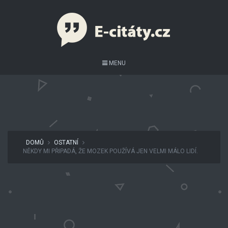
MENU
DOMŮ
OSTATNÍ
NĚKDY MI PŘIPADÁ, ŽE MOZEK POUŽÍVÁ JEN VELMI MÁLO LIDÍ.