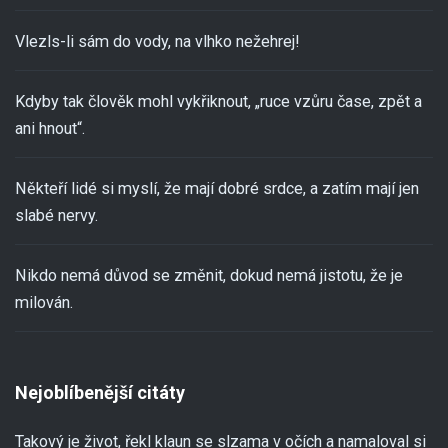
Vlezls-li sám do vody, na vlhko nežehrej!
Kdyby tak člověk mohl vykřiknout, „ruce vzůru čase, zpět a
ani hnout“.
Někteří lidé si myslí, že mají dobré srdce, a zatím mají jen
slabé nervy.
Nikdo nemá důvod se změnit, dokud nemá jistotu, že je
milován.
Nejoblíbenější citáty
Takový je život, řekl klaun se slzama v očích a namaloval si