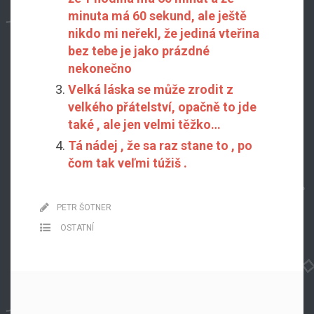
minuta má 60 sekund, ale ještě
nikdo mi neřekl, že jediná vteřina
bez tebe je jako prázdné
nekonečno
Velká láska se může zrodit z
velkého přátelství, opačně to jde
také , ale jen velmi těžko…
Tá nádej , že sa raz stane to , po
čom tak veľmi túžiš .
PETR ŠOTNER
OSTATNÍ