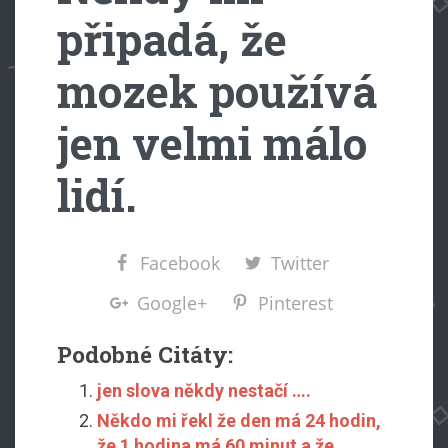
připadá, že
mozek používá
jen velmi málo
lidí.
Facebook
Twitter
Google+
Pinterest
Podobné Citáty:
jen slova někdy nestačí ….
Někdo mi řekl že den má 24 hodin,
že 1 hodina má 60 minut a že