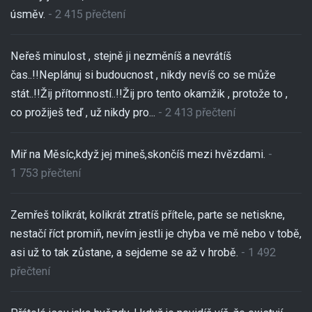
úsměv.
- 2 415 přečtení
Neřeš minulost , stejně ji nezměníš a nevrátíš
čas..!!Neplánuj si budoucnost , nikdy nevíš co se může
stát..!!Žij přítomností..!!Žij pro tento okamžik , protože to ,
co prožiješ teď , už nikdy pro...
- 2 413 přečtení
Miř na Měsíc,když jej mineš,skončíš mezi hvězdami.
-
1 753 přečtení
Zemřeš tolikrát, kolikrát ztratíš přítele, parte se netiskne,
nestačí říct promiň, nevím jestli je chyba ve mě nebo v tobě,
asi už to tak zůstane, a sejdeme se až v hrobě.
- 1 492
přečtení