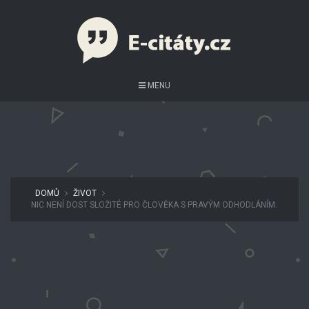
MENU
DOMŮ
ŽIVOT
NIC NENÍ DOST SLOŽITÉ PRO ČLOVĚKA S PRAVÝM ODHODLÁNÍM.