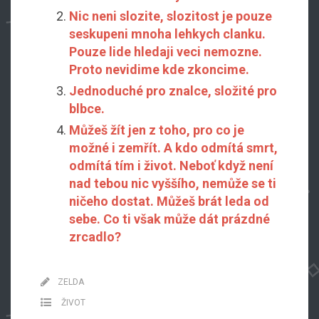
Nic neni slozite, slozitost je pouze
seskupeni mnoha lehkych clanku.
Pouze lide hledaji veci nemozne.
Proto nevidime kde zkoncime.
Jednoduché pro znalce, složité pro
blbce.
Můžeš žít jen z toho, pro co je
možné i zemřít. A kdo odmítá smrt,
odmítá tím i život. Neboť když není
nad tebou nic vyššího, nemůže se ti
ničeho dostat. Můžeš brát leda od
sebe. Co ti však může dát prázdné
zrcadlo?
ZELDA
ŽIVOT