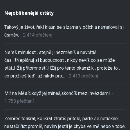
Nejoblíbenější citáty
Takový je život, řekl klaun se slzama v očích a namaloval si
úsměv.
- 2 414 přečtení
Neřeš minulost , stejně ji nezměníš a nevrátíš
čas..!!Neplánuj si budoucnost , nikdy nevíš co se může
stát..!!Žij přítomností..!!Žij pro tento okamžik , protože to ,
co prožiješ teď , už nikdy pro...
- 2 413 přečtení
Miř na Měsíc,když jej mineš,skončíš mezi hvězdami.
-
1 753 přečtení
Zemřeš tolikrát, kolikrát ztratíš přítele, parte se netiskne,
nestačí říct promiň, nevím jestli je chyba ve mě nebo v tobě,