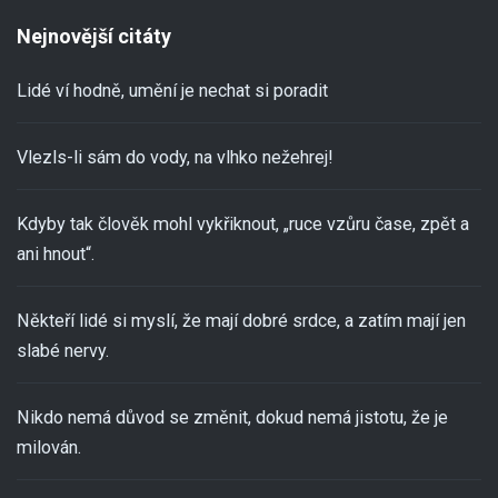
Nejnovější citáty
Lidé ví hodně, umění je nechat si poradit
Vlezls-li sám do vody, na vlhko nežehrej!
Kdyby tak člověk mohl vykřiknout, „ruce vzůru čase, zpět a
ani hnout“.
Někteří lidé si myslí, že mají dobré srdce, a zatím mají jen
slabé nervy.
Nikdo nemá důvod se změnit, dokud nemá jistotu, že je
milován.