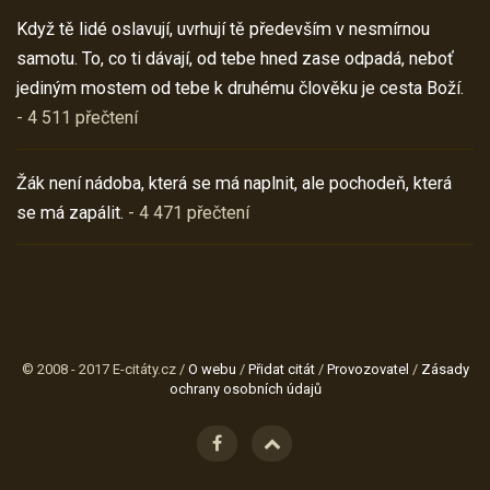
Když tě lidé oslavují, uvrhují tě především v nesmírnou
samotu. To, co ti dávají, od tebe hned zase odpadá, neboť
jediným mostem od tebe k druhému člověku je cesta Boží.
- 4 511 přečtení
Žák není nádoba, která se má naplnit, ale pochodeň, která
se má zapálit.
- 4 471 přečtení
© 2008 - 2017 E-citáty.cz /
O webu
/
Přidat citát
/
Provozovatel
/
Zásady
ochrany osobních údajů