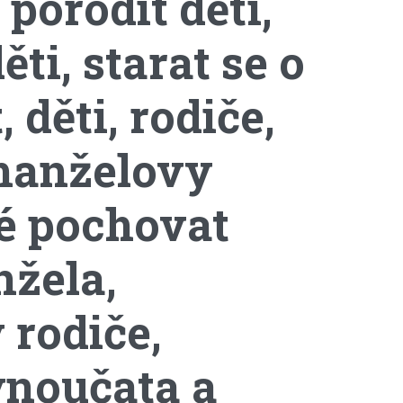
 porodit děti,
ti, starat se o
děti, rodiče,
manželovy
té pochovat
nžela,
rodiče,
vnoučata a