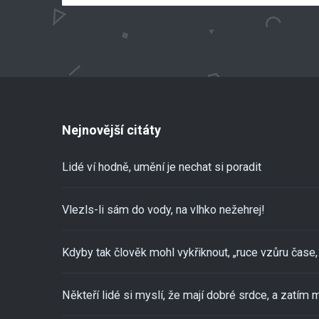
Nejnovější citáty
Lidé ví hodně, umění je nechat si poradit
Vlezls-li sám do vody, na vlhko nežehrej!
Kdyby tak člověk mohl vykřiknout, „ruce vzůru čase, 
Někteří lidé si myslí, že mají dobré srdce, a zatím m