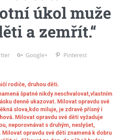
votní úkol muže
děti a zemřít.“
tter
Google+
Pinterest
ičí rodiče, druhou děti.
znamená špatné nikdy neschvalovat,vlastním
lásku denně ukazovat. Milovat opravdu své
pěkná slova,kdo miluje, je zdravě přísný i
hová. Milovat opravdu své děti vyžaduje
vou, neporovnávat s druhým, neslyšet,
. Milovat opravdu své děti znamená k dobru