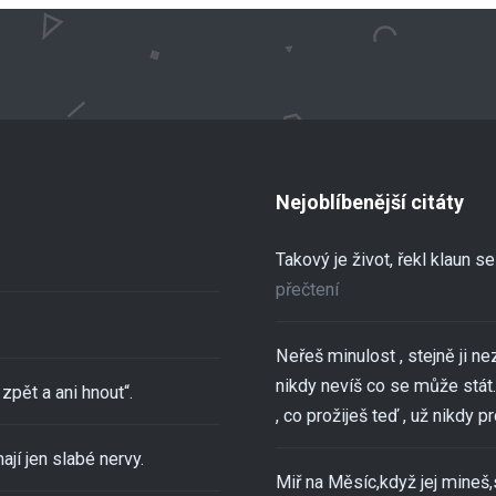
Nejoblíbenější citáty
Takový je život, řekl klaun 
přečtení
Neřeš minulost , stejně ji ne
nikdy nevíš co se může stát..
zpět a ani hnout“.
, co prožiješ teď , už nikdy pro
ají jen slabé nervy.
Miř na Měsíc,když jej mineš