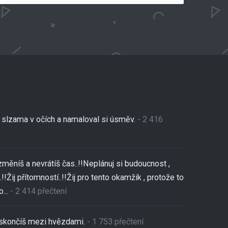
se slzama v očích a namaloval si úsměv.
- 2 416
změníš a nevrátíš čas..!!Neplánuj si budoucnost ,
!!Žij přítomností..!!Žij pro tento okamžik , protože to
...
- 2 414 přečtení
,skončíš mezi hvězdami.
- 1 753 přečtení