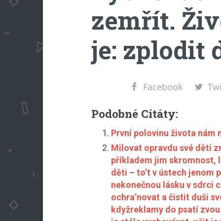
zemřít. Ži
je: zplodit 
Facebook
Twi
Podobné Citáty:
První polovinu života nám n
Milovat opravdu své děti 
příkladem jim skromnost, 
děti – to’t v ústech jenom 
nekonečnou lásku v sdrci c
ochra’novat a čistit duši s
kdyžreklamy do psatí zvou