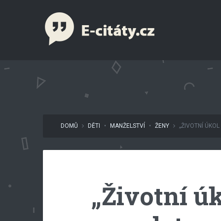
DOMŮ
DĚTI
•
MANŽELSTVÍ
•
ŽENY
„ŽIVOTNÍ ÚKOL 
„Životní úk