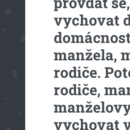
provdat se,
vychovat dě
domácnost, 
manžela, 
rodiče. Po
rodiče, ma
manželovy 
vychovat 