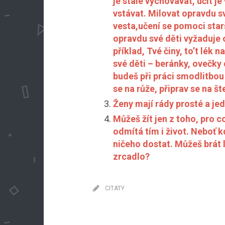
je stále vychovávat, učit j
vstávat. Milovat opravdu sv
vesta,učení se pomoci star
opravdu své děti vyžaduje 
příklad, Tvé činy, to’t lék
své děti – beránky, ovečky
budeš při práci smodlitbou 
se na růže, připrav se na št
Ženy mají rády prosté a je
Můžeš žít jen z toho, pro c
odmítá tím i život. Neboť k
ničeho dostat. Můžeš brát 
zrcadlo?
CITATY