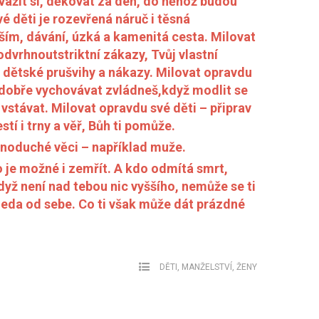
e vážit si, děkovat za den, do něhož budou
é děti je rozevřená náruč i těsná
ším, dávání, úzká a kamenitá cesta. Milovat
odvrhnoutstriktní zákazy, Tvůj vlastní
 na dětské prušvihy a nákazy. Milovat opravdu
 dobře vychovávat zvládneš,když modlit se
vstávat. Milovat opravdu své děti – připrav
estí i trny a věř, Bůh ti pomůže.
dnoduché věci – například muže.
o je možné i zemřít. A kdo odmítá smrt,
dyž není nad tebou nic vyššího, nemůže se ti
leda od sebe. Co ti však může dát prázdné
DĚTI
,
MANŽELSTVÍ
,
ŽENY