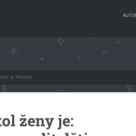
AUTOŘ
ŽENY JE: PROVDAT ...
ol ženy je: