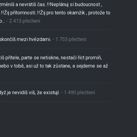
změníš a nevrátíš čas..!!Neplánuj si budoucnost ,
!!Žij přítomností..!!Žij pro tento okamžik , protože to
...
- 2 413 přečtení
,skončíš mezi hvězdami.
- 1 753 přečtení
tíš přítele, parte se netiskne, nestačí říct promiň,
nebo v tobě, asi už to tak zůstane, a sejdeme se až
yž je nevidíš víš, že existují.
- 1 490 přečtení