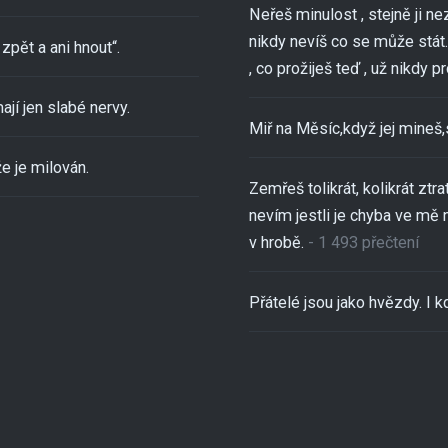
Neřeš minulost , stejně ji ne
nikdy nevíš co se může stát..
zpět a ani hnout“.
, co prožiješ teď , už nikdy pro
ají jen slabé nervy.
Miř na Měsíc,když jej mineš
e je milován.
Zemřeš tolikrát, kolikrát ztra
nevím jestli je chyba ve mě 
v hrobě.
- 1 493 přečtení
Přátelé jsou jako hvězdy. I kd