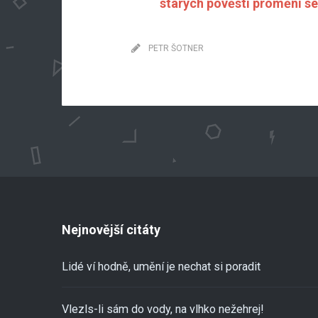
starých pověstí promění se 
PETR ŠOTNER
Nejnovější citáty
Lidé ví hodně, umění je nechat si poradit
Vlezls-li sám do vody, na vlhko nežehrej!