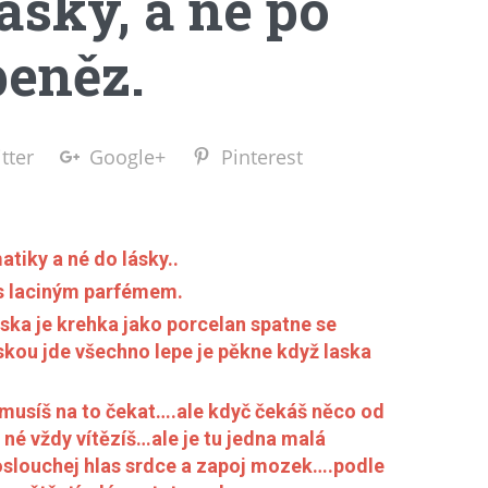
ásky, a ne po
peněz.
tter
Google+
Pinterest
tiky a né do lásky..
 s laciným parfémem.
aska je krehka jako porcelan spatne se
skou jde všechno lepe je pěkne když laska
musíš na to čekat….ale kdyč čekáš něco od
 né vždy vítězíš…ale je tu jedna malá
oslouchej hlas srdce a zapoj mozek….podle