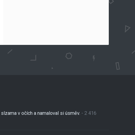
se slzama v očích a namaloval si úsměv.
- 2 416