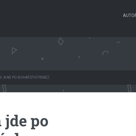
AUTOŘ
, A NE PO BOHATSTVÍ PENĚZ.
 jde po