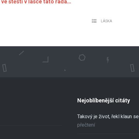
ve štěstí v lásce tato rada…
LÁSKA
Nejoblíbenější citáty
Takový je život, řekl klaun 
přečtení