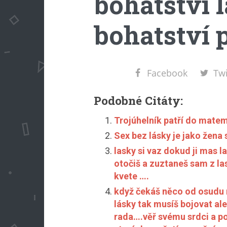
bohatství l
bohatství 
Facebook
Twi
Podobné Citáty:
Trojúhelník patří do matema
Sex bez lásky je jako žena
lasky si vaz dokud ji mas l
otočiš a zuztaneš sam z la
kvete ….
když čekáš něco od osudu 
lásky tak musíš bojovat ale
rada….věř svému srdci a p